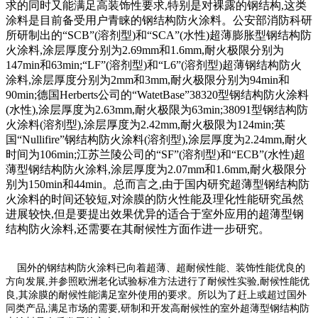
求的同时又能满足高装饰性要求,特别是对裸露的钢结构,这类
涂料是目前备受用户青睐的钢结构防火涂料。公安部消防科研
所研制出的“SCB”(溶剂型)和“SCA”(水性)超薄膨胀型钢结构防
火涂料,涂层厚度分别为2.69mm和1.6mm,耐火极限分别为
147min和63min;“LF”(溶剂型)和“L6”(溶剂型)超薄钢结构防火
涂料,涂层厚度分别为2mm和3mm,耐火极限分别为94min和
90min;德国Herberts公司的“WatetBase”38320型钢结构防火涂料
(水性),涂层厚度为2.63mm,耐火极限为63min;38091型钢结构防
火涂料(溶剂型),涂层厚度为2.42mm,耐火极限为124min;英
国“Nullifire”钢结构防火涂料(溶剂型),涂层厚度为2.24mm,耐火
时间为106min;江苏兰陵公司的“SF”(溶剂型)和“ECB”(水性)超
薄型钢结构防火涂料,涂层厚度为2.07mm和1.6mm,耐火极限分
别为150min和44min。总而言之,由于国内研究超薄型钢结构防
火涂料的时间还较短,对涂膜的防火性能及理化性能研究虽然
进展较快,但是要提出效果优异的适合于室外应用的超薄型钢
结构防火涂料,还需要在其耐候性方面作进一步研究。
国外的钢结构防火涂料已向着超薄、超耐候性能、装饰性能优良的
方向发展
,
并参照欧洲老化试验标准方法进行了耐候性实验
,
耐候性能优
良
,
其涂膜的耐候性能满足室外使用的要求。所以为了赶上或超过国外
同类产品
,
满足市场的需要
,
研制和开发高耐候性的室外超薄型钢结构防