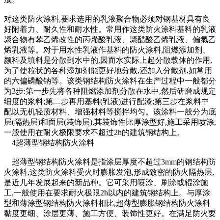
对这类防火涂料,要求选用的乳液聚合物必须对钢基材具有良
好附着力、耐久性和耐水性。常用作这类防火涂料基料的乳液
聚合物有苯乙烯改性的丙烯酸乳液、聚醋酸乙烯乳液、偏氯乙
烯乳液等。对于用水性乳液作基料的防火涂料,阻燃添加剂、
颜料及填料是分散到水中的,因而水实际上起分散载体的作用,
为了使粒状的各种添加剂能更好地分散,还加入分散剂,如常用
的六偏磷酸钠等。该类钢结构防火涂料在生产过程中一般都分
为3步:第一步先将各种阻燃添加剂分散在水中,然后研磨成规定
细度的浆料;第二步再用基料(乳液)进行配漆;第三步在浆料中
配以无机轻质材料、增强材料等搅拌均匀。该涂料一般分为底
层(隔热层)和面层(装饰层),其装饰性比厚涂型好,施工采用喷涂,
一般使用在耐火极限要求不超过2h的建筑钢结构上。
4
超薄型钢结构防火涂料
超薄型钢结构防火涂料是指涂层厚度不超过3mm的钢结构防
火涂料,这类防火涂料受火时膨胀发泡,形成致密的防火隔热层,
是近几年发展起来的新品种。它可采用喷涂、刷涂或辊涂施
工,一般使用在要求耐火极限2h以内的建筑钢结构上。与厚涂
型和薄涂型钢结构防火涂料相比,超薄型膨胀钢结构防火涂料
黏度更细、涂层更薄、施工方便、装饰性更好。在满足防火要