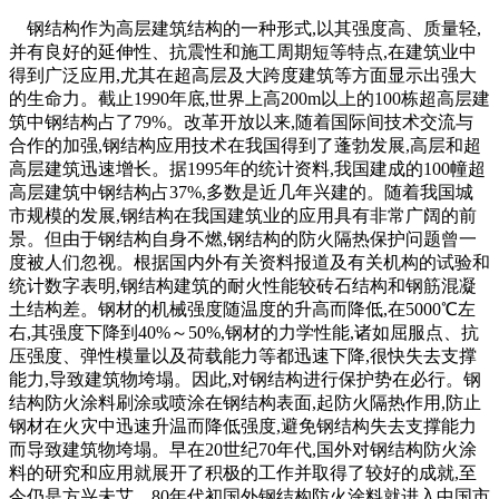
钢结构作为高层建筑结构的一种形式,以其强度高、质量轻,
并有良好的延伸性、抗震性和施工周期短等特点,在建筑业中
得到广泛应用,尤其在超高层及大跨度建筑等方面显示出强大
的生命力。截止1990年底,世界上高200m以上的100栋超高层建
筑中钢结构占了79%。改革开放以来,随着国际间技术交流与
合作的加强,钢结构应用技术在我国得到了蓬勃发展,高层和超
高层建筑迅速增长。据1995年的统计资料,我国建成的100幢超
高层建筑中钢结构占37%,多数是近几年兴建的。随着我国城
市规模的发展,钢结构在我国建筑业的应用具有非常广阔的前
景。但由于钢结构自身不燃,钢结构的防火隔热保护问题曾一
度被人们忽视。根据国内外有关资料报道及有关机构的试验和
统计数字表明,钢结构建筑的耐火性能较砖石结构和钢筋混凝
土结构差。钢材的机械强度随温度的升高而降低,在5000℃左
右,其强度下降到40%～50%,钢材的力学性能,诸如屈服点、抗
压强度、弹性模量以及荷载能力等都迅速下降,很快失去支撑
能力,导致建筑物垮塌。因此,对钢结构进行保护势在必行。钢
结构防火涂料刷涂或喷涂在钢结构表面,起防火隔热作用,防止
钢材在火灾中迅速升温而降低强度,避免钢结构失去支撑能力
而导致建筑物垮塌。早在20世纪70年代,国外对钢结构防火涂
料的研究和应用就展开了积极的工作并取得了较好的成就,至
今仍是方兴未艾。80年代初国外钢结构防火涂料就进入中国市