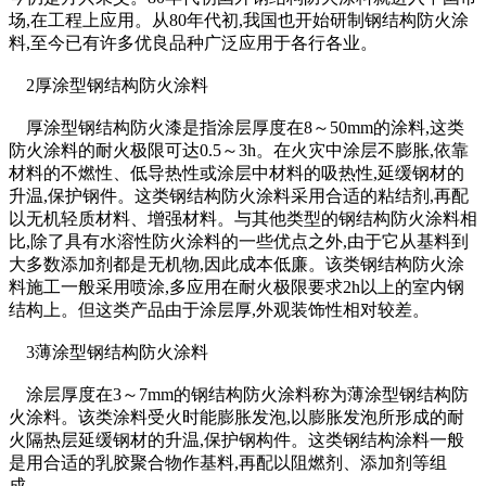
场,在工程上应用。从80年代初,我国也开始研制钢结构防火涂
料,至今已有许多优良品种广泛应用于各行各业。
2
厚涂型钢结构防火涂料
厚涂型钢结构防火漆是指涂层厚度在8～50mm的涂料,这类
防火涂料的耐火极限可达0.5～3h。在火灾中涂层不膨胀,依靠
材料的不燃性、低导热性或涂层中材料的吸热性,延缓钢材的
升温,保护钢件。这类钢结构防火涂料采用合适的粘结剂,再配
以无机轻质材料、增强材料。与其他类型的钢结构防火涂料相
比,除了具有水溶性防火涂料的一些优点之外,由于它从基料到
大多数添加剂都是无机物,因此成本低廉。该类钢结构防火涂
料施工一般采用喷涂,多应用在耐火极限要求2h以上的室内钢
结构上。但这类产品由于涂层厚,外观装饰性相对较差。
3
薄涂型钢结构防火涂料
涂层厚度在3～7mm的钢结构防火涂料称为薄涂型钢结构防
火涂料。该类涂料受火时能膨胀发泡,以膨胀发泡所形成的耐
火隔热层延缓钢材的升温,保护钢构件。这类钢结构涂料一般
是用合适的乳胶聚合物作基料,再配以阻燃剂、添加剂等组
成。