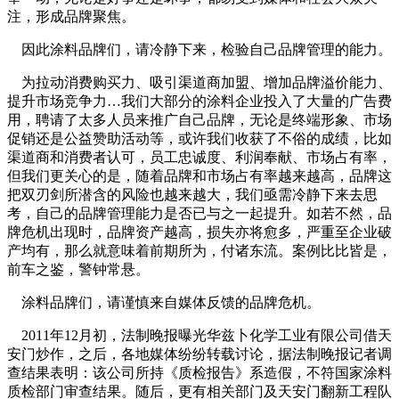
注，形成品牌聚焦。
因此涂料品牌们，请冷静下来，检验自己品牌管理的能力。
为拉动消费购买力、吸引渠道商加盟、增加品牌溢价能力、
提升市场竞争力…我们大部分的涂料企业投入了大量的广告费
用，聘请了太多人员来推广自己品牌，无论是终端形象、市场
促销还是公益赞助活动等，或许我们收获了不俗的成绩，比如
渠道商和消费者认可，员工忠诚度、利润奉献、市场占有率，
但我们更关心的是，随着品牌和市场占有率越来越高，品牌这
把双刃剑所潜含的风险也越来越大，我们亟需冷静下来去思
考，自己的品牌管理能力是否已与之一起提升。如若不然，品
牌危机出现时，品牌资产越高，损失亦将愈多，严重至企业破
产均有，那么就意味着前期所为，付诸东流。案例比比皆是，
前车之鉴，警钟常悬。
涂料品牌们，请谨慎来自媒体反馈的品牌危机。
2011年12月初，法制晚报曝光华兹卜化学工业有限公司借天
安门炒作，之后，各地媒体纷纷转载讨论，据法制晚报记者调
查结果表明：该公司所持《质检报告》系造假，不符国家涂料
质检部门审查结果。随后，更有相关部门及天安门翻新工程队