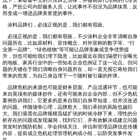
况下，采取最中立的方法诉之法律，并撤销原代理商的代理资
格，严惩公司内部服务人员，让此事件不但没为品牌抹黑，反
而变成一增进品牌美誉度的事件。
涂料品牌们，必须正视的是，我们都有瑕疵。
必须正视的是，我们都有瑕疵，不少涂料企业非常清晰自身
问题所在，比如原材料、宣传概念、对外宣称的数字等。“行
业第一品牌”、“绿色植物”等可能让品牌形象或竞争优势提
升，但也可能给我们埋下隐患，比如最近在我们隔壁行业曝光
的地板、家具行业中的一些知名企业也例证了这一论点。但问
题的关键在于我们清晰自身问题所在，却一直无视它将给我们
带来的危害，为自己身边埋下一个随时被引爆的炸弹。
品牌危机的来源也可能是财务层面、产品流通环节，也可能
来自莫须有的媒体炒作，还有可能来自企业内部，但不少危机
案例告诉我们，它更多的是来自我们自身早知道，但并没改进
的问题。伴随侥幸心理，品牌愈大，我们承担的风险也越巨
大。我们亟需在品牌规模迅猛扩张的时候冷静下来，理性的分
析存在的问题或发现漏洞，找到它们，并有效解决或建立问题
突发时的预防机制，学会持续关注、评估和管理品牌信息传播
内容，提前成立危机处理管理机构或小组，以防突发事件发
生。