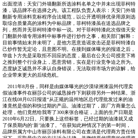
出面澄清：天安门外墙翻新所选涂料名单之中并未出现菲柯特
漆，该品牌不在选择之内。该工程队负责人表示：天安门外墙
翻新专用涂料竞标程序合法规范，以公开透明择优录用原则选
取综合质量高的涂料为中标品牌，菲柯特漆虽在送选品牌之
列，然而并无菲柯特漆中标一说。对于菲柯特漆此次假借天安
门翻新外墙专用涂料中标事件进行炒作之事，相关部门解释：
目前事情始末并未明了，是他方恶意造谣攻击还是菲柯特漆自
己炒作暂无定论，且意图不明。在接到媒体曝光的报道之后，
华兹卜方先是采取拒不回应的态度，最后在公关公司授意下将
之推到整个行业身上，恶意营销，实在是行业竞争迫之所为。
态度缺乏诚恳并不承认自身错误，无法取得市场方的谅解，给
企业带来更大的后续危机。
2011年8月份，同样是由媒体曝光的沙漠绿洲漆温州代理卖
假油漆事件在丽莎公司的诚恳操作下则获得另外一种结果。浙
江在线08月02日报道“从正规的温州地区总代理批发过来的油
漆竟然是假的和快过期的产品。油漆过期了，跟厂方商量怎么
处理，他们竟然给我寄了300来张合格证，上面的生产日期是
2010年6月22日。只要换上这些标签，已经过期的油漆就又成
了保质期内的‘新’油漆了。”在获知此种情况下的第一时间，
品牌所属方中山市丽莎涂料有限公司在查清是代理商方责任情