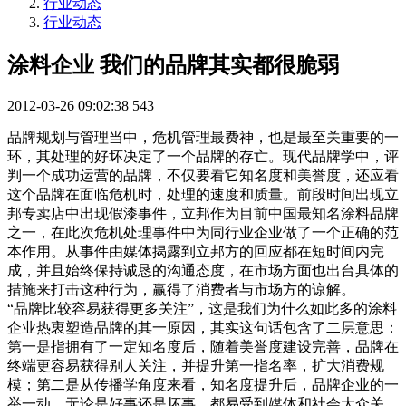
行业动态
行业动态
涂料企业 我们的品牌其实都很脆弱
2012-03-26 09:02:38
543
品牌规划与管理当中，危机管理最费神，也是最至关重要的一
环，其处理的好坏决定了一个品牌的存亡。现代品牌学中，评
判一个成功运营的品牌，不仅要看它知名度和美誉度，还应看
这个品牌在面临危机时，处理的速度和质量。前段时间出现立
邦专卖店中出现假漆事件，立邦作为目前中国最知名涂料品牌
之一，在此次危机处理事件中为同行业企业做了一个正确的范
本作用。从事件由媒体揭露到立邦方的回应都在短时间内完
成，并且始终保持诚恳的沟通态度，在市场方面也出台具体的
措施来打击这种行为，赢得了消费者与市场方的谅解。
“品牌比较容易获得更多关注”，这是我们为什么如此多的涂料
企业热衷塑造品牌的其一原因，其实这句话包含了二层意思：
第一是指拥有了一定知名度后，随着美誉度建设完善，品牌在
终端更容易获得别人关注，并提升第一指名率，扩大消费规
模；第二是从传播学角度来看，知名度提升后，品牌企业的一
举一动，无论是好事还是坏事，都易受到媒体和社会大众关