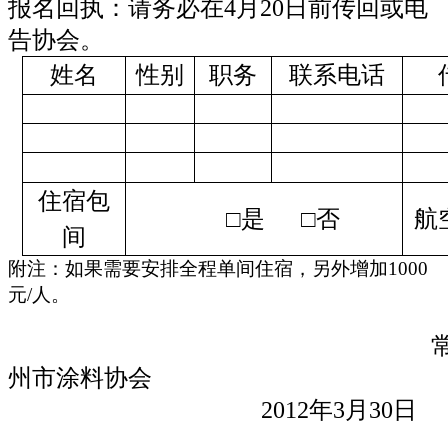
报名回执：请务必在4月20日前传回或电
告协会。
姓
名
性别
职务
联系电话
住宿包
□是
□否
航
间
附注：如果需要安排全程单间住宿，另外增加
1000
元
/
人
。
州市涂料协会
2012
年
3
月
30
日