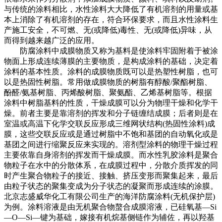
与传统的涂料相比，水性涂料大大降低了有机溶剂的用量或基
本上消除了有机溶剂的存在，符合环保要求，而且水性涂料生
产施工安全，不可燃、无(或降低)毒性、无(或降低)异味，从
而得到越来越广泛的应用。
防腐涂料中成膜物质又称为基料是使涂料牢固附着于被涂
物面上形成连续薄膜的主要物质，是构成涂料的基础，决定着
涂料的基本性质。涂料的成膜物质既可以是热塑性树脂，也可
以是热固性树脂。常用做成膜物质的树脂有醇酸/聚酯树脂、
酚醛/氨基树脂、丙烯酸树脂、聚氨酯、乙烯基树脂等。根据
涂料中树脂基料的性质，干燥成膜可以分为物理干燥和化学干
燥。前者主要是靠溶剂的挥发和分子链缠结成膜；后者则是在
室温或高温下化学交联反应形成三维网状结构(热固性涂料)成
膜，这些交联反应或是通过树脂中不饱和基团的自动氧化或是
基团之间进行缩聚反应来实现的。溶剂型涂料的物理干燥过程
主要依靠自身溶剂的挥发而干燥成膜。而水性乳胶涂料是聚合
物粒子在水中的分散体系，在成膜过程中，分散介质挥发的同
时产生聚合物粒子的接近、接触、挤压变形而聚集起来，最后
由粒子状态的聚集变成为分子状态的凝聚而形成连续的涂膜。
北京志盛威华化工有限公司生产的海洋防腐涂料(无机保护层)
为例。涂料溶液是由无机聚合物螯合成膜溶液，已硅氧基—Si
—O—Si—键为基础，嫁接有机烷基侧链作为辅佐，再以羟基