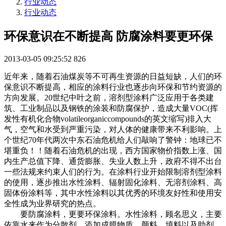
行业动态
行业动态
环保意识在不断提高 防腐涂料要更环保
2013-03-05 09:25:52
826
近年来，随着石油煤炭等不可再生资源的日益短缺，人们的环
保意识不断提高，相应的涂料行业也逐步向环保和节约资源的
方向发展。20世纪中叶之前，溶剂型涂料广泛应用于各类建
筑、工业制品以及钢铁的涂装和防腐保护，造成大量VOC(挥
发性有机化合物volatileorganiccompounds的英文缩写)排入大
气，空气和水受到严重污染，对人体的健康带来不利影响。上
个世纪70年代两次中东石油危机给人们敲响了警钟：地球已不
堪重负！！随着石油危机的出现，西方国家物价指数上涨、国
内生产总值下降、通货膨胀、失业人数上升，政府不得不出台
一些法规来约束人们的行为。在涂料行业开始限制溶剂型涂料
的使用，逐步推出水性涂料、辐射固化涂料、无溶剂涂料、高
固体份涂料等，其中水性涂料以其优秀的环境友好性和使用安
全性成为业界研究的热点。
要防腐涂料，更要环保涂料。水性涂料，顾名思义，主要
依靠水来作为分散剂，添加成膜物质、颜料、填料以及助剂。