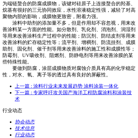
为端链螯合的防腐成膜物，该键对硅原子上连接螯合的羟基、
烷基有很好的三元协同效应，水性溶液稳定性强，减轻了对高
聚物内部的影响，成膜物更致密，附着力强。
涂料中助剂的添加量不多，但是作用却不容忽视，用来改
善涂料某一方面的性能。如分散剂、乳化剂、消泡剂、润湿剂
等用来改善涂料生产过程中的性能；防沉剂、防结皮剂等用来
改善涂料的贮存稳定性等；流平剂、增稠剂、防流挂剂、成膜
助剂、固化剂、催干剂等用来改善涂料的施工性和成膜性等；
防霉剂、UV吸收剂、阻燃剂、防静电剂等用来改善涂膜的某
些特殊性能。
要做到防腐，涂层成膜物质对腐蚀介质具有高的化学稳定
性，对水、氧、离子等的透过具有良好的屏蔽性。
上一篇
: 涂料行业未来发展趋势 涂料涂装一体化
下一篇
: 专家呼吁攻关国产海洋工程防腐涂料和涂装技
术
行业动态
协会动态
技术信息
行业动态