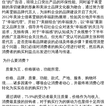
住”的广告语，琅琅上口突出产品的环保性能。同时鉴于蒋雯
丽的亲切健康的形象和美涂士品牌文化极为吻合，通过努力签
约蒋雯丽品牌代言人，为涂料企业的品牌建设开启了先河。
2012年美涂士借蒋雯丽的幸福剧热播潮，恰如其分地开年推出
了“幸福代理”。开始了“美丽组合”的幸福接力，以“幸福”重新
定义品牌主张，倡导并号召社会公众对迷失“幸福感”的关注与
追求，无独有偶，对于“幸福感”的认知成为了央视整个下半年
的推广主题和社会关注热点。但光有广受认可的品牌主张和明
星代言，是否意味着品牌建设的必须及终极步骤？要梳理清楚
这个问题，我们必须对消费者的购买心理进行研究，然后再从
消费者的购买利益点出发进行沟通与传递。
为什么要消费？
质量为王，价格驱动，功能所需。
价格、品牌、质量、功能、款式、产地、服务、购物环
境……诸多因素中，哪项会让消费者动心，并最终将消费心理
转化为实实在在的购买行为？
通过调研，75.9%的受访者最关注质量，价格作为与收入、
消费最直接的挂钩者，对于购买行为的驱动力也显得十足而强