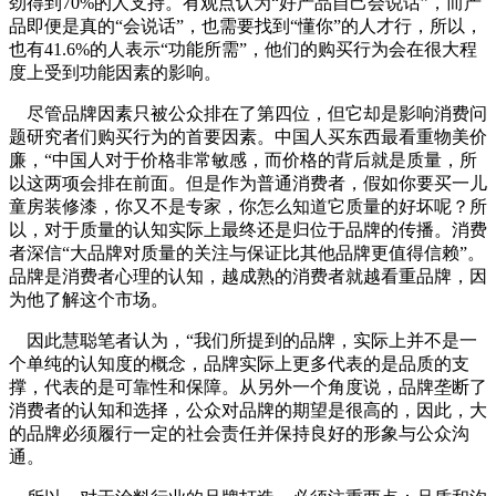
劲得到70%的人支持。有观点认为“好产品自己会说话”，而产
品即便是真的“会说话”，也需要找到“懂你”的人才行，所以，
也有41.6%的人表示“功能所需”，他们的购买行为会在很大程
度上受到功能因素的影响。
尽管品牌因素只被公众排在了第四位，但它却是影响消费问
题研究者们购买行为的首要因素。中国人买东西最看重物美价
廉，“中国人对于价格非常敏感，而价格的背后就是质量，所
以这两项会排在前面。但是作为普通消费者，假如你要买一儿
童房装修漆，你又不是专家，你怎么知道它质量的好坏呢？所
以，对于质量的认知实际上最终还是归位于品牌的传播。消费
者深信“大品牌对质量的关注与保证比其他品牌更值得信赖”。
品牌是消费者心理的认知，越成熟的消费者就越看重品牌，因
为他了解这个市场。
因此慧聪笔者认为，“我们所提到的品牌，实际上并不是一
个单纯的认知度的概念，品牌实际上更多代表的是品质的支
撑，代表的是可靠性和保障。从另外一个角度说，品牌垄断了
消费者的认知和选择，公众对品牌的期望是很高的，因此，大
的品牌必须履行一定的社会责任并保持良好的形象与公众沟
通。