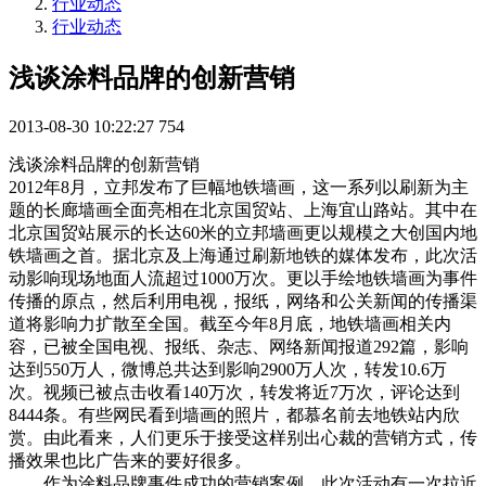
行业动态
行业动态
浅谈涂料品牌的创新营销
2013-08-30 10:22:27
754
浅谈涂料品牌的创新营销
2012年8月，立邦发布了巨幅地铁墙画，这一系列以刷新为主
题的长廊墙画全面亮相在北京国贸站、上海宜山路站。其中在
北京国贸站展示的长达60米的立邦墙画更以规模之大创国内地
铁墙画之首。据北京及上海通过刷新地铁的媒体发布，此次活
动影响现场地面人流超过1000万次。更以手绘地铁墙画为事件
传播的原点，然后利用电视，报纸，网络和公关新闻的传播渠
道将影响力扩散至全国。截至今年8月底，地铁墙画相关内
容，已被全国电视、报纸、杂志、网络新闻报道292篇，影响
达到550万人，微博总共达到影响2900万人次，转发10.6万
次。视频已被点击收看140万次，转发将近7万次，评论达到
8444条。有些网民看到墙画的照片，都慕名前去地铁站内欣
赏。由此看来，人们更乐于接受这样别出心裁的营销方式，传
播效果也比广告来的要好很多。
作为涂料品牌事件成功的营销案例，此次活动有一次拉近