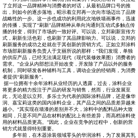
了立邦这一品牌精神与消费者的对话，从最初品牌口号的推
出，到如今的逐步落地，昭示着立邦再一次向市场迈出了品牌
战略性的一步。这一步也成功的利用此次地铁墙画事件，迅速
的传播，实现了“刷新”品牌精神从单向沟通到互动式多触点传
播的转变，得到了市场的一致好评。可以说，立邦刷新宣传方
式，刷新生活色彩，也刷新了其品牌影响力。可以说，立邦的
刷新服务的成功之处就在于其创新的营销方式。正如立邦涂料
市场部刷新服务负责人于文丽所说的那样：“我们发现，单独
的供应产品，已经无法满足现代（现代装修效果图）消费者的
需求。”企业从内部想法开始改变，开发除了产品以外的服务
机制，同时研发各种辅料与工具，调动企业的经销商，为消费
者提供“刷新服务”。
据一位拥有十余年涂料从业经历的人透露，过去，涂料企业
将更多的精力投注于产品的研发与销售，然而，行业发展至
此，无论是以立邦、多乐士为代表的国际涂料品牌，还是像华
润、嘉宝莉这类的国内涂料企业，其产品之间的品质差异越来
越小。“其实现在墙漆的差别并不大，涂料中的配料品种大致
相同，只是不同产品在材料的配比上有些差异，而高档涂料使
用的材料品质更高。”因此，企业在竞争的过程中，创新的营
销方式就显得特别重要。
多年前，在木器涂装领域零头的华润涂料，为了发展其乳