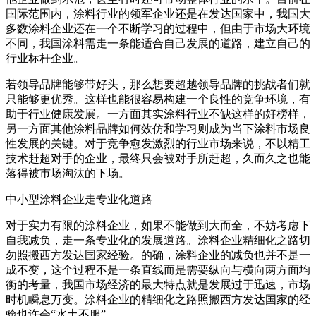
国际范围内，涂料行业的领军企业还是在发达国家中，我国大
多数涂料企业还在一个不断学习的过程中，但由于市场大环境
不同，我国涂料需走一条能适合自己发展的道路，建立自己的
行业标杆企业。
若领导品牌能够带好头，那么想要超越领导品牌的挑战者们就
只能够更优秀。这样也能很容易构建一个良性的竞争环境，有
助于行业健康发展。一方面其实涂料行业不缺这样的好榜样，
另一方面其他涂料品牌如何效仿和学习则成为当下涂料市场良
性发展的关键。对于竞争愈发激烈的行业市场来说，不以精工
技术赶超对手的企业，最终只会被对手所赶超，久而久之也能
落得被市场淘汰的下场。
中小型涂料企业走专业化道路
对于实力有限的涂料企业，如果不能做到大而全，不妨考虑下
自我减负，走一条专业化的发展道路。涂料企业精细化之路切
勿照搬西方发达国家经验。的确，涂料企业的减负也并不是一
成不变，这个过程不是一条直线而是需要纵向与横向两方面均
衡的考量，我国市场经济的最大特点就是发展过于迅速，市场
时机瞬息万变。涂料企业的精细化之路照搬西方发达国家的经
验也许会“水土不服”。