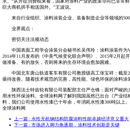
求。“从开征消费税来看，国家对涂料产业的政策导向已非常
巨大商机拱手相送国外。”王波说。
来自行业组织、涂料涂装企业、装备制造企业等领域的500
业界观点：
密切关注法规动态
中国表面工程学会涂装分会秘书长吴伟玲：涂料涂装作为VO
2014年11月发布的《中美气候变化联合声明》、2015年
做准备、有的放矢，否则将来的生存环境会愈加困难。
中国北车唐山轨道客车有限公司教授级高工张宝祥：截至201
亟待改善。随着技术规范的完善，高性能、绿色环保的涂料涂
陕西法士特齿轮有限公司装配部主任严仓锋：面对严峻的大气
用水性环保涂料。全球涂料网了解到我国虽然已出台《产业结
料，我们公司使用水性漆已十年余，年消耗水性漆300吨以上
全球涂料网
上一篇
: 水性无机钢结构防腐涂料性能卓越经济意义重大
下一篇
: 市场进入脚力角逐期，涂料技术创新是关键