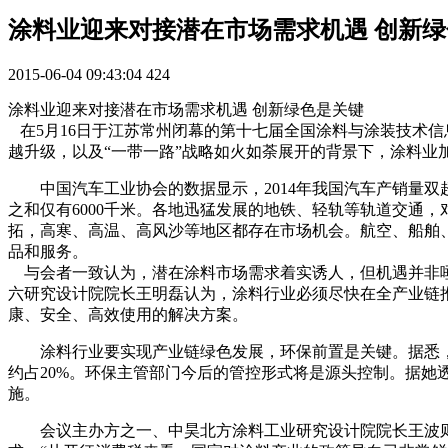
涂料业迎来对接潜在市场需求机遇 创新
2015-06-04 09:43:04
424
涂料业迎来对接潜在市场需求机遇 创新绿色是关键
在5月16日于江苏常州闭幕的第十七届全国涂料与涂装技术信
越升级，以及“一带一路”战略如火如荼展开的背景下，涂料
中国汽车工业协会的数据显示，2014年我国汽车产销量双超
之和仅有6000千米。各地迅猛发展的地铁、轻轨等轨道交通
拓，高寒、高温、高风沙等地区都存在市场机会。航空、船舶
品和服务。
与会者一致认为，潜在涂料市场需求着实诱人，但机遇并非唾
六研究设计院院长王明磊认为，涂料行业必须尽快在全产业链
康、安全、高效使用的解决方案。
涂料行业要实现产业链绿色发展，环保前置是关键。据悉，我国每
约占20%。环保主管部门今后的管控形式将是源头控制。据
施。
会议主办方之一、中昊北方涂料工业研究设计院院长王波则