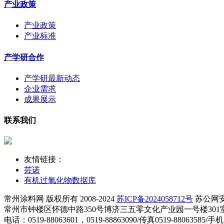
产业政策
产业政策
产业标准
产学研合作
产学研最新动态
企业需求
成果展示
联系我们
友情链接：
芸诺
有机过氧化物数据库
常州涂料网 版权所有 2008-2024
苏ICP备2024058712号
苏公网安备 
常州市钟楼区怀德中路350号博济三五零文化产业园一号楼301室 知识产权
电话：0519-88063601，0519-88863090/传真0519-88063585/手机