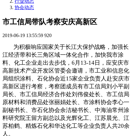
行业动态
协会动态
市工信局带队考察安庆高新区
2019-06-19 13:55:59
920
为积极响应国家关于长江大保护战略，加强长
江经济带和长三角区域一体化合作，加快我市涂
料、化工企业走出去步伐，
6
月
13-14
日，应安庆市
高新技术产业开发区管委会邀请，市工业和信息化
局组织涂料、石化协会近
15
家企业负责人赴安庆市
高新区进行考察，考察团成员有市工信局刘小平副
局长、市工信局经济合作处刘伟俊处长、市工信局
原材料和消费品处张丽娟处长、市涂料协会李心一
副秘书长、市石化协会余洁秘书长、中海油常州涂
料研究院王留方副总以及光辉化工、江苏晨光、江
苏柏鹤、精炼石化和华达化工等企业负责人共
20
余
人。