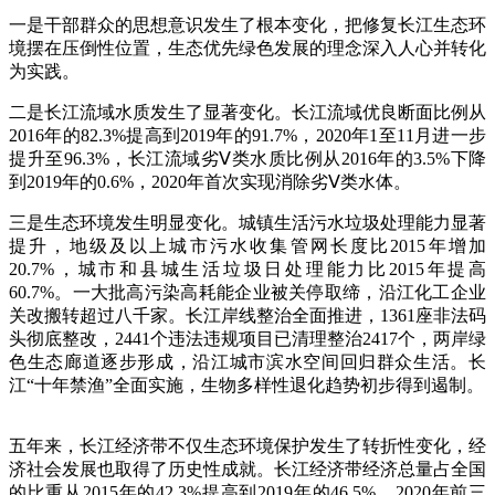
一是干部群众的思想意识发生了根本变化，把修复长江生态环
境摆在压倒性位置，生态优先绿色发展的理念深入人心并转化
为实践。
二是长江流域水质发生了显著变化。长江流域优良断面比例从
2016年的82.3%提高到2019年的91.7%，2020年1至11月进一步
提升至96.3%，长江流域劣Ⅴ类水质比例从2016年的3.5%下降
到2019年的0.6%，2020年首次实现消除劣Ⅴ类水体。
三是生态环境发生明显变化。城镇生活污水垃圾处理能力显著
提升，地级及以上城市污水收集管网长度比2015年增加
20.7%，城市和县城生活垃圾日处理能力比2015年提高
60.7%。一大批高污染高耗能企业被关停取缔，沿江化工企业
关改搬转超过八千家。长江岸线整治全面推进，1361座非法码
头彻底整改，2441个违法违规项目已清理整治2417个，两岸绿
色生态廊道逐步形成，沿江城市滨水空间回归群众生活。长
江“十年禁渔”全面实施，生物多样性退化趋势初步得到遏制。
五年来，长江经济带不仅生态环境保护发生了转折性变化，经
济社会发展也取得了历史性成就。长江经济带经济总量占全国
的比重从2015年的42.3%提高到2019年的46.5%，2020年前三