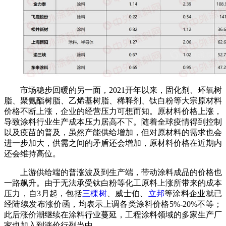
市场稳步回暖的另一面，2021开年以来，固化剂、环氧树
脂、聚氨酯树脂、乙烯基树脂、稀释剂、钛白粉等大宗原材料
价格不断上涨，企业的经营压力可想而知。原材料价格上涨，
导致涂料行业生产成本压力居高不下。随着全球疫情得到控制
以及疫苗的普及，虽然产能供给增加，但对原材料的需求也会
进一步加大，供需之间的矛盾还会增加，原材料价格在近期内
还会维持高位。
上游供给端的普涨波及到生产端，带动涂料成品的价格也
一路飙升。由于无法承受钛白粉等化工原料上涨所带来的成本
压力，自3月起，包括
三棵树
、威士伯、
立邦
等涂料企业就已
经陆续发布涨价函，均表示上调各类涂料价格5%-20%不等；
此后涨价潮继续在涂料行业蔓延，工程涂料领域的多家生产厂
家也加入到涨价行列当中。