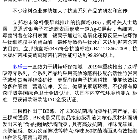
不少涂料企业趁势加大了抗菌系列产品的研发和宣传。
立邦粉末涂料很早就推出的抗菌粉(BS)，据相关人士透
露，是通过银离子在涂膜表面形成一道Ag-O屏蔽，当细菌、
霉菌附着在涂料表面，银离子通过制造氧化还原反应来破坏微
生物细胞膜中的蛋白酶，最终导致微生物死亡来达到抑菌杀菌
的目的。立邦抗菌粉(BS)符合抗菌标准GB/T 21866-2008，抗
大肠杆菌和黄葡萄球菌抗菌性能可达到99.99%以上。
多乐士
一直致力于耕耘环保领域，2019年重磅推出了森呼
吸淳零系列。全系列产品均采用高效除醛科技配合活性竹炭因
子或珍贵海洋硅藻矿物，更配有银离子抗菌科技，能够长效祛
除多种细菌，营造洁净、安全、健康的家居环境。不仅保有原
森呼吸美国绿色卫士金级认证、法国室内空气环境检测A+标
准，更获得欧洲欧陆IAC金级认证。
三棵树推出了BB漆、净味360抗菌墙面漆等抗菌产品。据
三棵树透露，BB漆是采用食品接触级乳液为核心原材料而研
发出来的“食品接触级”墙面漆，具有高效抗菌、净味无添加、
亲肤触感、数万次耐擦洗等特点;净味360抗菌墙面漆有效抵御
19种常见细菌与霉菌。