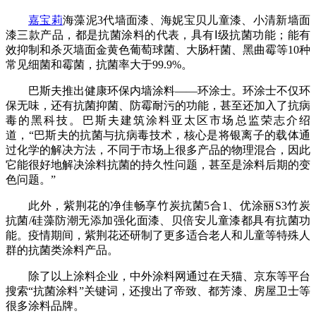
嘉宝莉
海藻泥3代墙面漆、海妮宝贝儿童漆、小清新墙面
漆三款产品，都是抗菌涂料的代表，具有Ⅰ级抗菌功能；能有
效抑制和杀灭墙面金黄色葡萄球菌、大肠杆菌、黑曲霉等10种
常见细菌和霉菌，抗菌率大于99.9%。
巴斯夫推出健康环保内墙涂料——环涂士。环涂士不仅环
保无味，还有抗菌抑菌、防霉耐污的功能，甚至还加入了抗病
毒的黑科技。巴斯夫建筑涂料亚太区市场总监荣志介绍
道，“巴斯夫的抗菌与抗病毒技术，核心是将银离子的载体通
过化学的解决方法，不同于市场上很多产品的物理混合，因此
它能很好地解决涂料抗菌的持久性问题，甚至是涂料后期的变
色问题。”
此外，紫荆花的净佳畅享竹炭抗菌5合1、优涂丽S3竹炭
抗菌/硅藻防潮无添加强化面漆、贝倍安儿童漆都具有抗菌功
能。疫情期间，紫荆花还研制了更多适合老人和儿童等特殊人
群的抗菌类涂料产品。
除了以上涂料企业，中外涂料网通过在天猫、京东等平台
搜索“抗菌涂料”关键词，还搜出了帝致、都芳漆、房屋卫士等
很多涂料品牌。