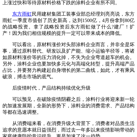
上涨过快和等待原材料价格下跌的涂料企业有所不同。
东方雨虹
民用建材集团工装事业部总经理刘亮亮说，东方
雨虹一季度市值创了历史新高，达到1500亿，4月份拿到80亿
的战略投资。拿了战略投资后东方雨虹做了什么?建厂！扩
产！因为我们相信规模的提升一定可以带来成本的降低。
可以看出，原材料涨价对头部涂料企业而言，并非全是坏
事，通过原料替代、研发以及扩产能、缩小运输半径等，将诸
如原材料涨价等的压力消化掉，不失为企业弯道超车的机会。
另外，涂料企业也要加快多元化与高端化转型，提升高端产品
占比，并要努力构建起自身增长的第二曲线，如此，才有乘风
破浪，搏击市场的底气。
后疫情时代，产品结构持续优化升级
可以预见，在破除疫情阴霾之后，涂料行业将迎来新一轮
的加速发展期，全新的形势下，涂料业的消费需求、产品结构
等都在迅速调整。
从消费端来看，在消费升级大背景下，消费者对品质生活
追求的意愿本就日益强烈，而过去一年多以来疫情影响带动的
家庭健康防护意识提升，更是加速了这一趋势。