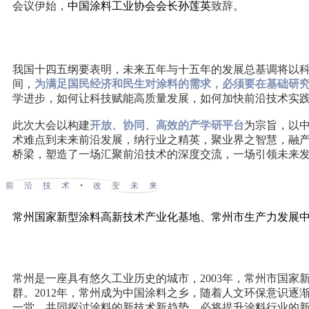
会议伊始，
中国涂料工业协会会长孙莲英
致辞。
我国十四五纲要表明，未来五年与十五年的发展总基调将以科
间，
为满足国民经济和民生对涂料的需求，必须要在基础研
学进步，如何让科技赋能高质量发展，如何加快前沿技术实
此次大会以构建
开放、协同、高效的产学研平台
为宗旨，以
术难点到未来前沿发展，纳行业之精英，聚业界之智慧，融
桥梁，塑造了一场汇聚前沿技术的深度交流，一场引领未来
前沿技术•改变未来
常州国家新型涂料高新技术产业化基地、常州市生产力发展
常州是一座具有悠久工业历史的城市，2003年，常州市国家
群。2012年，常州成为中国涂料之乡，随着人文环保意识逐
一堂，共同探讨涂料的新技术新趋势，必将提升涂料行业的