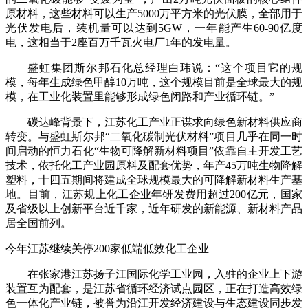
原材料，这些材料可以生产5000万平方米的光伏膜，全部用于
光伏发电后，装机量可以达到5GW，一年能产生60-90亿度
电，这相当于2座百万千瓦火电厂1年的发电量。
盛虹集团斯尔邦石化总经理白玮说：“这个项目它的规
模，每年生成绿色甲醇10万吨，这个规模目前是全球最大的规
模，在工业化装置里能够形成绿色闭路和产业循环链。”
碳达峰背景下，江苏化工产业正谋求向绿色新材料供应商
转变。与盛虹斯尔邦“二氧化碳制光伏材料”项目几乎在同一时
间启动的恒力石化“生物可降解新材料项目”依靠自主开发工艺
技术，依托化工产业园原料及配套优势，年产45万吨生物降解
塑料，十四五期间将建成全球规模最大的可降解新材料生产基
地。目前，江苏规上化工企业年研发费用超过200亿元，国家
及省级以上创新平台近千家，近年研发的新能源、新材料产品
居全国前列。
今年江苏继续关停200家低端低效化工企业
在张家港江苏扬子江国际化学工业园，入驻的企业上下游
装置互为配套，是江苏省循环经济试点园区，正在打造高效绿
色一体化产业链，被誉为沿江开发经济建设与生态建设同步发