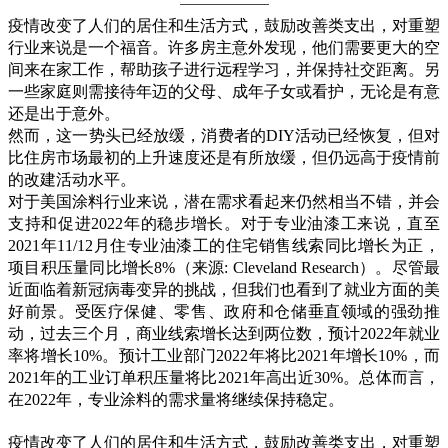
疫情改变了人们的居住和生活方式，鼓励改善类支出，对重塑
行业来说是一个福音。许多房主意外发现，他们需要更大的空
间来在家工作，帮助孩子进行远程学习，并保持社交距离。另
一些家庭则需接待年迈的父母、成年子女或看护，无论是有意
还是出于意外。
然而，这一势头已经放缓，消费者的DIY活动已经恢复，但对
比住房市场最初的上升速度还是有所放缓，但仍远高于疫情前
的改建活动水平。
对于美国涂料行业来说，潜在需求看起来仍然相当不错，并会
支持和促进2022年的稳步增长。对于专业油漆工来说，直至
2021年11/12月住专业油漆工的住宅销售线索同比增长为正，
项目积压量同比增长8%（来源: Cleveland Research）。尽管最
近面临着新冠病毒变异的挑战，但我们也看到了就业方面的美
好前景。受医疗保健、零售、政府和仓储垂直领域的强劲推
动，过去三个月，商业线索增长达到两位数，预计2022年就业
率将增长10%。预计工业部门2022年将比2021年增长10%，而
2021年的工业订单积压量将比2021年高出近30%。总体而言，
在2022年，专业涂料的需求量将继续保持稳定。
疫情改变了人们的居住和生活方式，鼓励改善类支出，对重塑