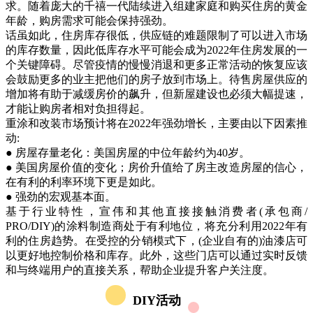
求。随着庞大的千禧一代陆续进入组建家庭和购买住房的黄金
年龄，购房需求可能会保持强劲。
话虽如此，住房库存很低，供应链的难题限制了可以进入市场
的库存数量，因此低库存水平可能会成为2022年住房发展的一
个关键障碍。尽管疫情的慢慢消退和更多正常活动的恢复应该
会鼓励更多的业主把他们的房子放到市场上。待售房屋供应的
增加将有助于减缓房价的飙升，但新屋建设也必须大幅提速，
才能让购房者相对负担得起。
重涂和改装市场预计将在2022年强劲增长，主要由以下因素推
动:
● 房屋存量老化：美国房屋的中位年龄约为40岁。
● 美国房屋价值的变化；房价升值给了房主改造房屋的信心，
在有利的利率环境下更是如此。
● 强劲的宏观基本面。
基于行业特性，宣伟和其他直接接触消费者(承包商/
PRO/DIY)的涂料制造商处于有利地位，将充分利用2022年有
利的住房趋势。在受控的分销模式下，(企业自有的)油漆店可
以更好地控制价格和库存。此外，这些门店可以通过实时反馈
和与终端用户的直接关系，帮助企业提升客户关注度。
DIY活动