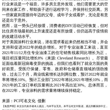
行业来说是一个福音。许多房主意外发现，他们需要更大的空
间来在家工作，帮助孩子进行远程学习，并保持社交距离。另
一些家庭则需接待年迈的父母、成年子女或看护，无论是有意
还是出于意外。
然而，这一势头已经放缓，消费者的DIY活动已经恢复，但对
比住房市场最初的上升速度还是有所放缓，但仍远高于疫情前
的改建活动水平。
对于美国涂料行业来说，潜在需求看起来仍然相当不错，并会
支持和促进2022年的稳步增长。对于专业油漆工来说，直至
2021年11/12月住专业油漆工的住宅销售线索同比增长为正，
项目积压量同比增长8%（来源: Cleveland Research）。尽管最
近面临着新冠病毒变异的挑战，但我们也看到了就业方面的美
好前景。受医疗保健、零售、政府和仓储垂直领域的强劲推
动，过去三个月，商业线索增长达到两位数，预计2022年就业
率将增长10%。预计工业部门2022年将比2021年增长10%，而
2021年的工业订单积压量将比2021年高出近30%。总体而言，
在2022年，专业涂料的需求量将继续保持稳定。
来源：PCI可名文化 侵删
【免责声明】本文仅代表作者本人观点，与本平台无关。本平台对文中陈述、观点判断保持中立，