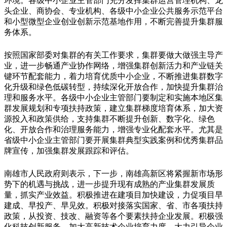
环境。各级中小企业主管部门充分发挥集群运营管理机构、龙
头企业、商协会、专业机构、各级中小企业公共服务示范平台
和小型微型企业创业创新示范基地作用，不断完善提升集群服
务体系。
按照国家部委对集群的有关工作要求，集群要做大做强主导产
业，进一步畅通产业协作网络，增强集群创新活力和产业链关
键环节配套能力，着力培育优质中小企业，不断推进集群数字
化升级和绿色低碳转型，持续深化开放合作，加快提升集群治
理和服务水平。各级中小企业主管部门要制定和实施本地区集
群发展规划和专项扶持政策，建立集群梯度培育体系，加大资
源投入和政策供给，支持集群不断提升创新、数字化、绿色
化、开放合作和治理服务能力，增强专业化配套水平。尤其是
省级中小企业主管部门要开展集群典型实践案例和优秀集群品
牌宣传，加强集群发展跟踪和评估。
南雄市人民政府则表示，下一步，南雄高新区将紧握新市场形
势下的机遇与挑战，进一步提升现有成熟的产业集群发展质
量，抓实产业效益。积极推进在建项目加快建设，力促项目早
建成、早投产、早见效。积极对接落实国家、省、市各项扶持
政策，从投资、技改、融资等各个要素扶持企业发展。积极强
化科技创新服务，加大高新技术企业培育力度，大力引导企业