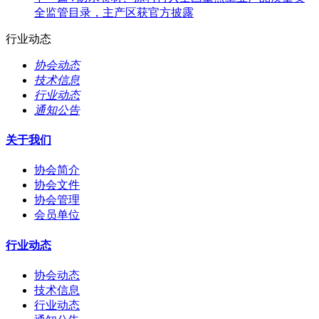
全监管目录，主产区获官方披露
行业动态
协会动态
技术信息
行业动态
通知公告
关于我们
协会简介
协会文件
协会管理
会员单位
行业动态
协会动态
技术信息
行业动态