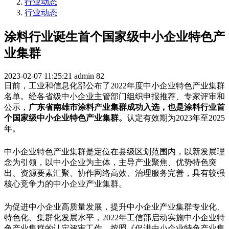
行业动态
行业动态
涂料行业诞生首个国家级中小企业特色产
业集群
2023-02-07 11:25:21
admin
82
日前，工业和信息化部公布了2022年度中小企业特色产业集群
名单。经各省级中小企业主管部门组织申报推荐、专家评审和
公示，
广东省南雄市涂料产业集群成功入选，也是涂料行业首
个国家级中小企业特色产业集群。
认定有效期为2023年至2025
年。
中小企业特色产业集群是定位在县级区划范围内，以新发展理
念为引领，以中小企业为主体，主导产业聚焦、优势特色突
出、资源要素汇聚、协作网络高效、治理服务完善，具有较强
核心竞争力的中小企业产业集群。
为促进中小企业高质量发展，提升中小企业产业集群专业化、
特色化、集群化发展水平，2022年工信部启动实施中小企业特
色产业集群的认定评审工作。按照《促进中小企业特色产业集