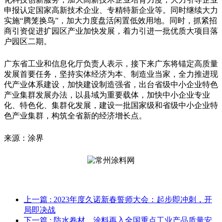
申报认定国家高新技术企业、专精特新企业等。同时继续大力
实施“腾笼换鸟”，加大力度盘活闲置低效用地。同时，抓紧招
商引资促进扩园区产业加快发展，着力引进一批优质大项目落
户园区二期。
广东省工业和信息化厅负责人表示，接下来广东将锚定高质量
发展首要任务，坚持实体经济为本、制造业当家，全力推进现
代产业体系建设，加快建设制造强省，出台省级中小企业特色
产业集群发展办法，以县域为重要载体，加快中小企业专业
化、特色化、集群化发展，建设一批国家级和省级中小企业特
色产业集群，构筑全省新的经济增长点。
来源：涂界
上一篇
: 2023年度久诺新春誓师大会：起步即冲刺，开
局即决战
下一篇
: 防水卷材、涂料再入全国重点工业产品质量安