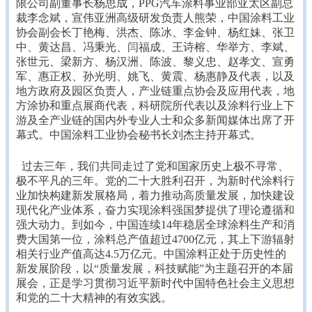
限公司副董事长杨思成，PPG汽车涂料事业部亚太区副总
裁李念斌，宣伟亚洲高级研发负责人熊荣，中国涂料工业
协会副会长丁艳梅、洪杰、陈冰、李金钟、杨红妹、张卫
中、黄达昌、冯秉光、闫福成、王诗榕、华举方、李斌、
张世元、梁新方、杨汉洲、陈波、黎义忠、赵孝文、宣勇
军、惠正权、孙光明、姚飞、黄震、杨惠静及代表，以及
地方政府及园区负责人，产业链重点协会及应用代表，地
方涂协和重点展商代表，科研院所代表以及涂料行业上下
游及全产业链的国内外专业人士和众多新闻媒体出席了开
幕式。中国涂料工业协会秘书长刘杰主持开幕式。
过去三年，我们共同走过了党和国家历史上极不寻常、
极不平凡的三年。党的二十大胜利召开，为新时代涂料行
业加快构建新发展格局，着力推动高质量发展，加快建设
现代化产业体系，奋力实现涂料强国梦提供了理论遵循和
强大动力。到如今，中国连续14年稳居全球涂料生产和消
费大国第一位，涂料总产值超过4700亿元，其上下游辐射
相关行业产值高达4.5万亿元。中国涂料正处于历史性的
新发展阶段，以“质量发展，科技赋能”为主题召开的本届
展会，正是学习贯彻习近平新时代中国特色社会主义思想
和党的二十大精神的有效实践。