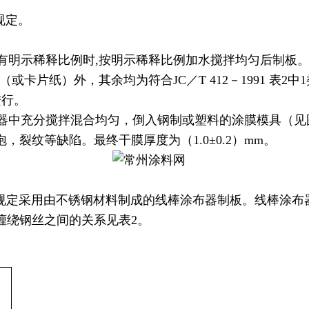
的规定。
制板。有明示稀释比例时,按明示稀释比例加水搅拌均匀后制
（或卡片纸）外，其余均为符合JC／T 412－1991 表2
进行。
料在容器中充分搅拌混合均匀，倒入钢制或塑料的涂膜模具
裂纹等缺陷。最终干膜厚度为（1.0±0.2）mm。
本标准规定采用由不锈钢材料制成的线棒涂布器制板。线棒涂
与缠绕钢丝之间的关系见表2。