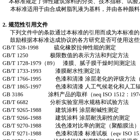
本标准规定了弹性建筑涂料的分类、技术指标、试验
本标准适用于由合成树脂乳液为基料，并由各种颜料
2. 规范性引用文件
下列文件中的条款通过本标准的引用而成为本标准的
鼓励根据本标准达成协议的各方研究是否可使用这些
GB/T 528-1998
硫化橡胶拉伸性能的测定
GB/T 1250
极限数值的表示方法和判定方法
GB/T 1728-1979（89）
漆膜、腻子膜干燥时间测定法
GB/T 1733-1993
漆膜耐水性测定法
GB/T 1766-1995
色漆和清漆 涂层老化的评级方法（neq I
GB/T 1865-1997
色漆和清漆 人工气候老化和人工辐射暴露（
GB 3186
涂料产品的取样（neq ISO 1512：197
GB/T 6682
分析实验室用水规格和试验方法
GB/T 9265-1988
建筑涂料 涂层耐碱性测定
GB/T 9266-1988
建筑涂料 涂层耐洗刷性的测定
GB/T 9270-1988
浅色漆对比率的测定（聚酯膜法）（eqv 
GB/T 9271-1988
色漆和清漆 标准试板（eqv ISO 15