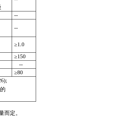
级
--
--
≥
1.0
≥
150
--
≥
80
6);
℃的
要量而定。