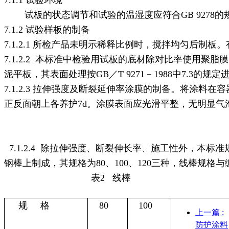
试板的状态调节和试验的温湿度应符合
GB 9278
7.1.2 试验样板的制备
7.1.2.1 所检产品未明示稀释比例时，搅拌均匀后
7.1.2.2 本标准中检验用试板的底材除对比率使用聚脂膜
泥平板，其表面处理按GB／T 9271－1988中7.3的规定
7.1.2.3 拉伸强度及断裂延伸率涂膜的制备。将涂
正反面朝上各养护7d。涂膜表面应光滑平整，无明显气泡，
7.1.2.4 除拉伸强度、断裂伸长率、施工性外，
钢棒上制成，其规格为80、100、120三种，线棒规格
表2
线棒
规
格
80
100
上一篇
:
防护涂料