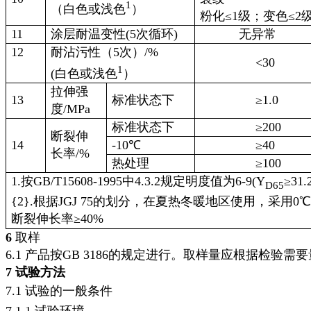
1
（白色或浅色
）
粉化≤
1级；变色≤2
11
涂层耐温变性
(5次循环)
无异常
12
耐沾污性（
5次）/%
<30
1
(白色或浅色
）
拉伸强
13
标准状态下
≥
1.0
度
/MPa
标准状态下
≥
200
断裂伸
14
-10℃
≥
40
长率
/%
热处理
≥
100
1.按GB/T15608-1995中4.3.2规定明度值为6-9(Y
≥31.2
D65
{2}.根据JGJ 75的划分，在夏热冬暖地区使用，采用0
断裂伸长率≥
40%
6
取样
6.1 产品按GB 3186的规定进行。取样量应根据检验需
7 试验方法
7.1 试验的一般条件
7.1.1 试验环境