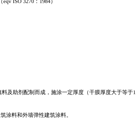
SO 3270：1984）
填料及助剂配制而成，施涂一定厚度（干膜厚度大于等于
建筑涂料和外墙弹性建筑涂料。