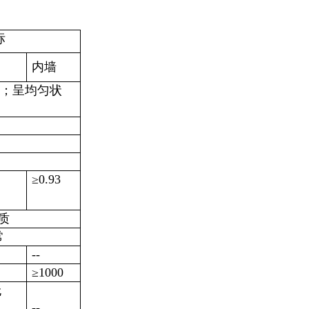
标
内墙
块；呈均匀状
≥
0.93
质
常
--
≥
1000
无
--