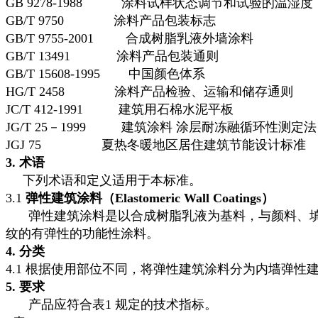
GB 9278-1988
涂料试样状态调节和试验的温湿度（eqv I
GB/T 9750
涂料产品包装标志
GB/T 9755-2001
合成树脂乳液外墙涂料
GB/T 13491
涂料产品包装通则
GB/T 15608-1995
中国颜色体系
HG/T 2458
涂料产品检验、运输和储存通则
JC/T 412-1991
建筑用石棉水泥平板
JG/T 25－1999
建筑涂料 涂层耐冻融循环性测定法
JGJ 75
夏热冬暖地区居住建筑节能设计标准
3. 术语
下列术语和定义适用于本标准。
3.1
弹性建筑涂料（Elastomeric Wall Coatings）
弹性建筑涂料是以合成树脂乳液为基料，与颜料、
纹的有弹性的功能性涂料。
4. 分类
4.1 根据使用部位不同，将弹性建筑涂料分为内墙弹性
5. 要求
产品应符合表
1 规定的技术指标。