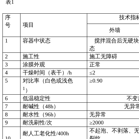
表1
序
技术指
项目
号
外墙
1
容器中状态
搅拌混合后无硬
态
2
施工性
施工无障碍
3
涂膜外观
正常
4
干燥时间（表干）
/h
≤
2
5
对比率（白色或浅色
≥
0.90
1
）
6
低温稳定性
不变
7
耐碱性（
48h）
无异
8
耐水性（
96h）
无异常
9
耐洗刷性
/次
≥
2000
不起泡、不剥落、
耐人工老化性
/400h
10
裂纹