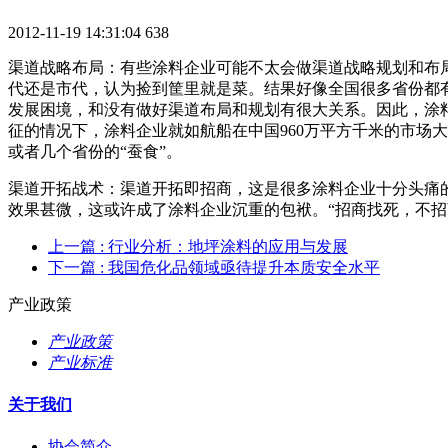
2012-11-19 14:31:04
638
渠道战略布局：有些涂料企业可能不太会做渠道战略规划和布
代还是市代，认为捡到筐里就是菜。结果好像全国很多省份都
发展困境，和没有做好渠道布局和规划有很大关系。因此，涂
征的情况下，涂料企业就如航船在中国960万平方千米的市场
或者几个省份的“蚕食”。
渠道开拓战术：渠道开拓即招商，这是很多涂料企业十分头痛
效果甚微，这或许成了涂料企业沉重的包袱。“招商找死，不招
上一篇
: 行业分析：地坪涂料的应用与发展
下一篇
: 我国危化品领域亟待提升本质安全水平
产业政策
产业政策
产业标准
关于我们
协会简介