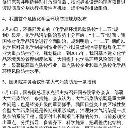
修订完善并明确特别排放限值后，按照标准设定的现有项目过
渡期满后分别执行挥发性有机物、烟尘特别排放限值。
4、我国首个危险化学品环境防控规划发布
2月20日，环保部发布的《化学品环境风险防控“十二五”规
划》显示，化学品污染防治形势十分严峻，“十二五”期间，我
国将对化学品污染进行全面防治。规划明确，“十二五”期间以
化学原料及化学制品制造业等行业以及煤制油等新型煤化工产
业为重点防控行业。规划提出，到2015年，我国基本建立化学
品环境风险管理制度体系，大幅提升化学品环境风险管理能
力，显著提高重点防控行业、重点防控企业和重点防控化学品
环境风险防控水平。
5、国务院常务会议部署大气污染防治十条措施
6月14日，国务院总理李克强主持召开国务院常务会议，部署
大气污染防治十条措施。会议认为，大气污染防治既是重大民
生问题，也是经济升级的重要抓手。我国日益突出的区域性复
合型大气污染问题是长期积累形成的。治理好大气污染是一项
复杂的系统工程，需要付出长期艰苦不懈的努力。当前必须突
出重点、分类指导、多管齐下、科学施策，把调整优化结构、