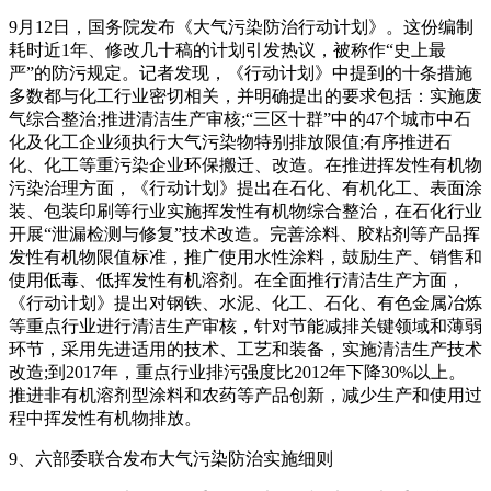
9月12日，国务院发布《大气污染防治行动计划》。这份编制
耗时近1年、修改几十稿的计划引发热议，被称作“史上最
严”的防污规定。记者发现，《行动计划》中提到的十条措施
多数都与化工行业密切相关，并明确提出的要求包括：实施废
气综合整治;推进清洁生产审核;“三区十群”中的47个城市中石
化及化工企业须执行大气污染物特别排放限值;有序推进石
化、化工等重污染企业环保搬迁、改造。在推进挥发性有机物
污染治理方面，《行动计划》提出在石化、有机化工、表面涂
装、包装印刷等行业实施挥发性有机物综合整治，在石化行业
开展“泄漏检测与修复”技术改造。完善涂料、胶粘剂等产品挥
发性有机物限值标准，推广使用水性涂料，鼓励生产、销售和
使用低毒、低挥发性有机溶剂。在全面推行清洁生产方面，
《行动计划》提出对钢铁、水泥、化工、石化、有色金属冶炼
等重点行业进行清洁生产审核，针对节能减排关键领域和薄弱
环节，采用先进适用的技术、工艺和装备，实施清洁生产技术
改造;到2017年，重点行业排污强度比2012年下降30%以上。
推进非有机溶剂型涂料和农药等产品创新，减少生产和使用过
程中挥发性有机物排放。
9、六部委联合发布大气污染防治实施细则