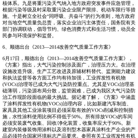
核体系。九是将重污染天气纳入地方政府突发事件应急管理，
根据污染等级及时采取重污染企业限产限排、机动车限行等措
施。十是树立全社会“同呼吸、共奋斗”的行为准则，地方政府
对当地空气质量负总责，落实企业治污主体责任，国务院有关
部门协调联动，倡导节约、绿色消费方式和生活习惯，动员全
民参与环境保护和监督。
6、顺德出台《2013—2014改善空气质量工作方案》
6月17日，顺德出台《2013—2014改善空气质量工作方案》，
《方案》指出，大气污染控制涉及面广，治理压力大。在治理
设施改造升级、生产工艺改进及原辅材料替代、监测能力建设
和执法监督等各方面工作均有待加强，工业挥发性有机物
(VOCs)治理等已成为大气污染防控重点。尤其是VOCs治理基
础薄弱，污染源布局分散，监管困难，已成为我区大气污染防
治工作现阶段面临的最大挑战。据记者了解，《方案》中涵盖
了涂料挥发性有机物(VOCs)治理内容，比如新建汽车制造、
家具及其他工业涂装项目必须采取有效的VOCs削减和控制措
施，水性涂料使用比例不得低于50%。所有排放VOCs的车间
必须安装废气收集、回收/净化装置，收集率应大于90%。新
建室内装修装饰用涂料以及溶剂型木器家具涂料生产企业的产
品必须符合国家环境标志产品要求。参照有关工业挥发性有机