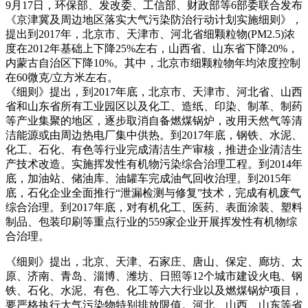
9月17日，环保部、发改委、工信部、财政部等6部委联合发布
《京津冀及周边地区落实大气污染防治行动计划实施细则》，
提出到2017年，北京市、天津市、河北省细颗粒物(PM2.5)浓
度在2012年基础上下降25%左右，山西省、山东省下降20%，
内蒙古自治区下降10%。其中，北京市细颗粒物年均浓度控制
在60微克/立方米左右。
《细则》提出，到2017年底，北京市、天津市、河北省、山西
省和山东省所有工业园区以及化工、造纸、印染、制革、制药
等产业集聚的地区，逐步取消自备燃煤锅炉，改用天然气等清
洁能源或由周边热电厂集中供热。到2017年底，钢铁、水泥、
化工、石化、有色等行业完成清洁生产审核，推进企业清洁生
产技术改造。实施挥发性有机物污染综合治理工程。到2014年
底，加油站、储油库、油罐车完成油气回收治理。到2015年
底，石化企业全面推行“泄漏检测与修复”技术，完成有机废气
综合治理。到2017年底，对有机化工、医药、表面涂装、塑料
制品、包装印刷等重点行业的559家企业开展挥发性有机物综
合治理。
《细则》提出，北京、天津、石家庄、唐山、保定、廊坊、太
原、济南、青岛、淄博、潍坊、日照等12个城市建设火电、钢
铁、石化、水泥、有色、化工等六大行业以及燃煤锅炉项目，
要严格执行大气污染物特别排放限值。河北、山西、山东等省