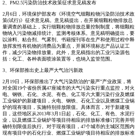
2、PM2.5污染防治技术政策征求意见稿发布
2月6日，环境保护部发布《环境空气细颗粒物污染防治技术政
策(试行)》征求意见稿。意见稿提出，在开展细颗粒物排放总
量调查的基础上，实行细颗粒物排放总量控制制度，将细颗粒
物纳入污染物减排统计、监测考核体系。意见稿明确提出，要
以涂料、粘合剂、气雾剂、书籍报刊等在生产和使用过程中释
放挥发性有机物的消费品为重点，开展环境标志产品认证工
作，减少污染物排放量。此外，意见稿指出的工业污染源包
括：化工、各种表面喷涂装置等，也纳入监管范围。
3、环保部推出史上最严大气治污新政
2月19日，环保部推出了大气污染防治的“最严”产业政策，将
对全国19个省份所属47座城市的大气污染实行重点监控，对火
电、钢铁、石化、水泥、有色、化工等六大重污染行业及燃煤
工业锅炉的新建项目，火电、钢铁、石化工业以及燃煤工业锅
炉的现有项目，实施特别排放限值。具体而言，对于新建项
目，这些地区从2013年3月1日起，石化、化工、有色、水泥行
业，以及燃煤工业锅炉等项目待相应的排放标准修订完善并明
确特别限值后执行。对于现有项目，47个城市的主城区范围内
现有项目中的石化行业、燃煤工业锅炉项目待相应的排放标准