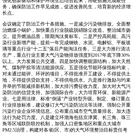
强化创新驱动和保护环境生态结合起来，用硬措施完成硬任
务，确保防治工作早见成效，促进改善民生，培育新的经济增
长点。
会议确定了防治工作十条措施。一是减少污染物排放。全面整
治燃煤小锅炉，加快重点行业脱硫脱硝除尘改造。整治城市扬
尘。提升燃油品质，限期淘汰黄标车。二是严控高耗能、高污
染行业新增产能，提前一年完成钢铁、水泥、电解铝、平板玻
璃等重点行业“十二五”落后产能淘汰任务。三是大力推行清洁
生产，重点行业主要大气污染物排放强度到2017年底下降30%
以上。大力发展公共交通。四是加快调整能源结构，加大天然
气、煤制甲烷等清洁能源供应。五是强化节能环保指标约束，
对未通过能评、环评的项目，不得批准开工建设，不得提供土
地，不得提供贷款支持，不得供电供水。六是推行激励与约束
并举的节能减排新机制，加大排污费征收力度。加大对大气污
染防治的信贷支持。加强国际合作，大力培育环保、新能源产
业。七是用法律、标准“倒逼”产业转型升级。制定、修订重点
行业排放标准，建议修订大气污染防治法等法律。强制公开重
污染行业企业环境信息。公布重点城市空气质量排名。加大违
法行为处罚力度。八是建立环渤海包括京津冀、长三角、珠三
角等区域联防联控机制，加强人口密集地区和重点大城市
PM2.5治理，构建对各省(区、市)的大气环境整治目标责任考