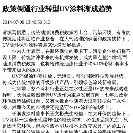
政策倒逼行业转型UV涂料渐成趋势
2014-07-09 13:40:50
313
请填写据悉，传统油漆消费税政策将出台，污染环境、有毒的
传统油漆将面临产业整合；在大气治理的倒逼和政策扶持下，
UV等环保型涂料将迎来快速发展机遇。
业内人士表示，在新环保法的要求下，污染企业处罚将不
设上限，传统油漆带来的有机挥发物，成为重点整治领域;而
油漆消费税政策，也将给传统油漆行业平均5-10%的利润率水
平带来极大的压力。
UV环保涂料零排放，无污染，符合国际科技发展趋势，
将成为传统油漆的升级换代产品，引领绿色涂装新格局。
七年前，整个涂料行业正处在水性还是UV的未来战略选
择时，长润发毅然选择UV漆作为重点发展方向；七年后政府
环保政策陆续出台，又有大批企业随着大浪潮转型向了水性
漆。然而今天的长润发还是坚守在UV涂料的战线上。
长润发涂料董事长王文彬先生相信：在大环保的趋势下，
UV涂料一定会出现爆炸性的增长需求。水性漆受到关注，只
是因为它环保，但水性漆不能从根本上改变家具厂的施工方
法，不能降低涂装成本，加上水性漆与生俱来的很多物理特