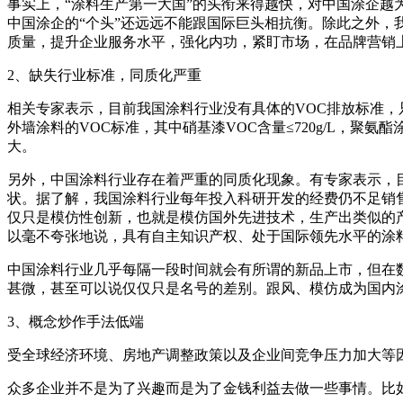
事实上，“涂料生产第一大国”的头衔来得越快，对中国涂企越
中国涂企的“个头”还远远不能跟国际巨头相抗衡。除此之外，
质量，提升企业服务水平，强化内功，紧盯市场，在品牌营销
2、缺失行业标准，同质化严重
相关专家表示，目前我国涂料行业没有具体的VOC排放标准，只
外墙涂料的VOC标准，其中硝基漆VOC含量≤720g/L，聚氨酯涂
大。
另外，中国涂料行业存在着严重的同质化现象。有专家表示，目
状。据了解，我国涂料行业每年投入科研开发的经费仍不足销售
仅只是模仿性创新，也就是模仿国外先进技术，生产出类似的
以毫不夸张地说，具有自主知识产权、处于国际领先水平的涂
中国涂料行业几乎每隔一段时间就会有所谓的新品上市，但在
甚微，甚至可以说仅仅只是名号的差别。跟风、模仿成为国内
3、概念炒作手法低端
受全球经济环境、房地产调整政策以及企业间竞争压力加大等
众多企业并不是为了兴趣而是为了金钱利益去做一些事情。比