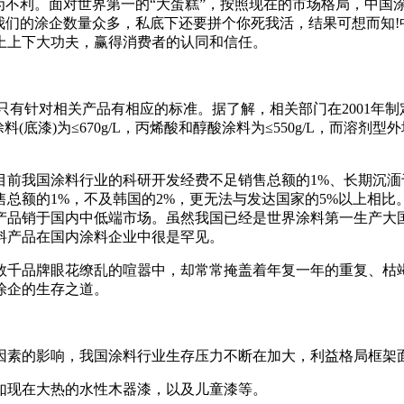
为不利。面对世界第一的“大蛋糕”，按照现在的市场格局，中国
我们的涂企数量众多，私底下还要拼个你死我活，结果可想而知
上上下大功夫，赢得消费者的认同和信任。
有针对相关产品有相应的标准。据了解，相关部门在2001年制
料(底漆)为≤670g/L，丙烯酸和醇酸涂料为≤550g/L，而溶剂
前我国涂料行业的科研开发经费不足销售总额的1%、长期沉湎
总额的1%，不及韩国的2%，更无法与发达国家的5%以上相比
产品销于国内中低端市场。虽然我国已经是世界涂料第一生产大
料产品在国内涂料企业中很是罕见。
数千品牌眼花缭乱的喧嚣中，却常常掩盖着年复一年的重复、枯
涂企的生存之道。
因素的影响，我国涂料行业生存压力不断在加大，利益格局框架
如现在大热的水性木器漆，以及儿童漆等。