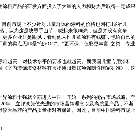
性涂料产品的研发方面投入了大量的人力和财力后取得一定成果
。目前市场上不少针对儿童群体的涂料的价格也因打出的“儿
奈感，认为这是块烫手山芋，喊起来很响亮，但是并没有竞争
。更多企业只是跟风，看到他人推儿童涂料有钱赚，也给自己的
的卖点无非是“低VOC”、“更环保、色彩更丰富”之类，专业
，标准越高，对技术水平的要求也就越高。而我国儿童专用涂料
《室内装饰装修材料有害物质限量10项强制性国家标准》，这
，世界涂料十强就全部进入中国，开始一系列的抢占市场战略。至
的第20年，立邦漆凭仗先进的市场营销理念以及高质量产品，不断
得较大品牌的产品质量相对有保证。因此，目前中国涂料市场上
力。