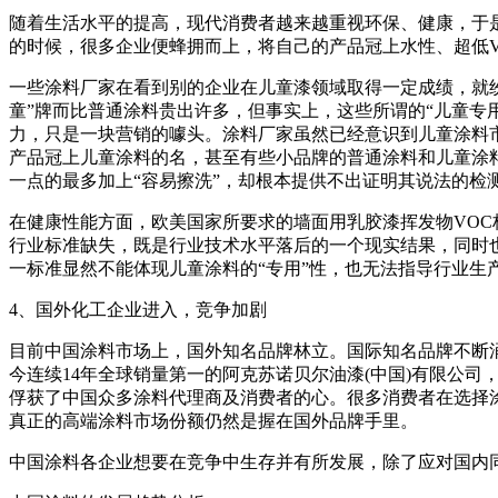
随着生活水平的提高，现代消费者越来越重视环保、健康，于
的时候，很多企业便蜂拥而上，将自己的产品冠上水性、超低V
一些涂料厂家在看到别的企业在儿童漆领域取得一定成绩，就纷
童”牌而比普通涂料贵出许多，但事实上，这些所谓的“儿童专
力，只是一块营销的噱头。涂料厂家虽然已经意识到儿童涂料
产品冠上儿童涂料的名，甚至有些小品牌的普通涂料和儿童涂料
一点的最多加上“容易擦洗”，却根本提供不出证明其说法的检
在健康性能方面，欧美国家所要求的墙面用乳胶漆挥发物VOC
行业标准缺失，既是行业技术水平落后的一个现实结果，同时
一标准显然不能体现儿童涂料的“专用”性，也无法指导行业生
4、国外化工企业进入，竞争加剧
目前中国涂料市场上，国外知名品牌林立。国际知名品牌不断涌
今连续14年全球销量第一的阿克苏诺贝尔油漆(中国)有限公司
俘获了中国众多涂料代理商及消费者的心。很多消费者在选择
真正的高端涂料市场份额仍然是握在国外品牌手里。
中国涂料各企业想要在竞争中生存并有所发展，除了应对国内