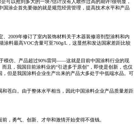
涂企可以抢到多大的一块?估计没有人敢作过高的期许!很明显，
!中国涂企首先要做的就是规范经营管理，提高技术水平和产品
定、2009年修订了室内装饰材料关于木器装修溶剂型涂料和内
型外墙涂料最高VOC含量可至760g/L，这显然和发达国家差距比较
于模仿、产品超过90%雷同——这就是目前中国涂料行业的现
。而且，我国目前涂料业的“引进多于原创”，即使是创新，也仅
国，但是我国涂料企业生产出来的产品大多处于中低端水品。可
竭和苍白。由于整体水平相当，因此中国涂料企业产品质量差距
面前，勇气、创新、才华和激情开始变得不值钱。