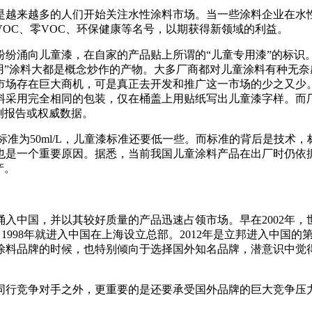
是越来越多的人们开始关注水性涂料市场。当一些涂料企业在水
OC、零VOC、环保健康等名号，以期获得新领域的利益。
纷涌向儿童漆，在自家的产品贴上所谓的“儿童专用漆”的标识
用”涂料大都是概念炒作的产物。大多厂商都对儿童涂料有种无
市场存在巨大商机，可是真正去开发和推广这一市场的少之又少
采用完全相同的包装，仅在桶盖上用贴纸写出儿童漆字样。而厂家
测报告或权威数据。
标准为50ml/L，儿童漆标准还要低一些。而标准的背后是技术
也是一个重要原因。据悉，当前我国儿童涂料产品在出厂时仍依据
产。
入中国，并以其较好质量的产品迅速占领市场。早在2002年
，1998年就进入中国在上海设立总部。2012年是立邦进入中国
涂料品牌的时候，也特别倾向于选择国外知名品牌，潜意识中觉
同行竞争对手之外，更重要的是还要承受国外品牌的巨大竞争压