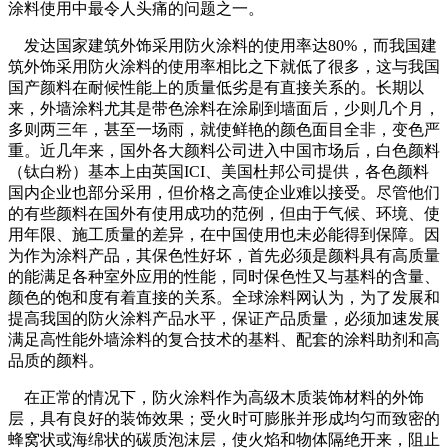
涂料使用中最令人头痛的问题之一。
发达国家建筑外饰采用防火涂料的使用率达80%，而我国建
筑外饰采用防火涂料的使用率相比之下就低了很多，这与我国
国产颜料在耐候性能上的质量低劣是有直接关系的。长期以
来，外墙涂料尤其是带色涂料在涂刷到墙面后，少则几个月，
多则两三年，甚至一场雨，就使鲜艳的颜色面目全非，变色严
重。近几年来，国外各大颜料公司进入中国市场后，白色颜料
（钛白粉）基本上由英国ICI、美国杜邦公司提供，各色颜料
国内企业也部分采用，但价格之高使企业难以接受。尽管他们
的有些颜料在国外有使用成功的范例，但由于气候、环境、使
用年限、施工质量的差异，在中国使用也未必能得到保障。因
为作为涂料产品，其保色性好坏，首先必须是颜料具有高质量
的能满足各种室外应用的性能，同时保色性又与基料的含量、
颜色的饱和度有着直接的关系。全球涂料网认为，为了发展和
提高我国的防火涂料产品水平，保证产品质量，必须加速发展
满足高性能外墙涂料的复合技术的基料、配套的涂料助剂和高
品质的颜料。
在正常的情况下，防火涂料作为高级木质装饰材料的外饰
层，具有良好的装饰效果；受火时可膨胀并形成均匀而致密的
蜂窝状或海绵状的碳质泡沫层，使火焰和物体隔绝开来，阻止