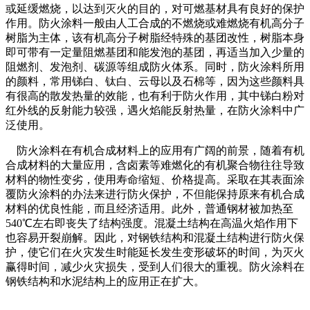
或延缓燃烧，以达到灭火的目的，对可燃基材具有良好的保护
作用。防火涂料一般由人工合成的不燃烧或难燃烧有机高分子
树脂为主体，该有机高分子树脂经特殊的基团改性，树脂本身
即可带有一定量阻燃基团和能发泡的基团，再适当加入少量的
阻燃剂、发泡剂、碳源等组成防火体系。同时，防火涂料所用
的颜料，常用锑白、钛白、云母以及石棉等，因为这些颜料具
有很高的散发热量的效能，也有利于防火作用，其中锑白粉对
红外线的反射能力较强，遇火焰能反射热量，在防火涂料中广
泛使用。
防火涂料在有机合成材料上的应用有广阔的前景，随着有机
合成材料的大量应用，含卤素等难燃化的有机聚合物往往导致
材料的物性变劣，使用寿命缩短、价格提高。采取在其表面涂
覆防火涂料的办法来进行防火保护，不但能保持原来有机合成
材料的优良性能，而且经济适用。此外，普通钢材被加热至
540℃左右即丧失了结构强度。混凝土结构在高温火焰作用下
也容易开裂崩解。因此，对钢铁结构和混凝土结构进行防火保
护，使它们在火灾发生时能延长发生变形破坏的时间，为灭火
赢得时间，减少火灾损失，受到人们很大的重视。防火涂料在
钢铁结构和水泥结构上的应用正在扩大。