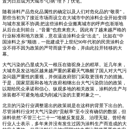
置为日后成为大城市“心病”埋下了伏笔。
随着涂料产品危化品属性的确定以及人们对危化品的“敬畏”，
那些当初为了接近市场而设立在大城市中的涂料企业开始变得
与城市发展不协调;把这些涂料企业搬离城市的呼声也渐渐地
从后台走到前台，“音量”也愈来愈大。因此有了越来越严格的
行业标准和地方政策，意在逼迫涂料企业“出走”。比如在“中
国涂料之乡”顺德，一批建成于上世纪90年代初的民营涂料企
业不得不因为政策的严苛而疲于奔命，并由此拉开转移的大
幕。
大气污染的凸显成为又一根压在骆驼身上的稻草。近几年来，
大城市及发达地区越来越严重的雾霾天气唤醒了国人对大气污
染问题严重性的重视，并倒逼政府部门采取更强有力的措施。
于是，国家层面和各地方政府相继出台大气污染防治的政策，
以期给民众承诺和信心。纵观多地的相关政策，涂料的生产与
涂装都不可避免地成为削减污染的主要对象之一。
北京的污染行业调整退出的政策就是在这样的背景下出台的。
尽管涂料行业对大气污染的“贡献率”至今没有确切的数据，但
涂料依然“不管三七二十一”地被反复提及、治理无疑。曾经有
行业人士表示，多年来并没有发生过因为涂料生产而造成的大