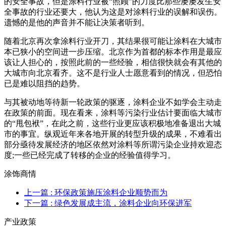
的安全事故，但是涂料行业被“照顾”的力度比那些屡屡发生安
全事故的行业还要大，他认为这是对涂料行业的误解和误伤。
遗憾的是他的声音并不能让决策者听到。
随着北京再次拿涂料行业开刀，其结果很可能让涂料在大城市
本已狭小的空间进一步压缩。北京作为首都的标本作用是最应
该让人担心的，按照此前的一些经验，相信很快就会有其他的
大城市向北京看齐。这不是行业人士愿意看到的情况，但恐怕
已是难以阻挡的趋势。
与其被动地等待新一轮政策的驱逐，涂料企业不如学会主动走
在政策的前面。现在看来，涂料等污染行业估计要面临大城市
的“甩包袱”，在此之前，这些行业更应该积极地准备退出大城
市的事宜。纵观近年来各地开展的转型升级的成果，不难看出
部分亟待发展经济的地区依然对涂料等所谓污染企业持欢迎态
度;一些已经完成了转移的企业的经验值得学习。
涂饰商情
上一篇
: 环保政策施压涂料企业顺势而为
下一篇
: 绿色发展成主流，涂料企业向环保进军
产业政策