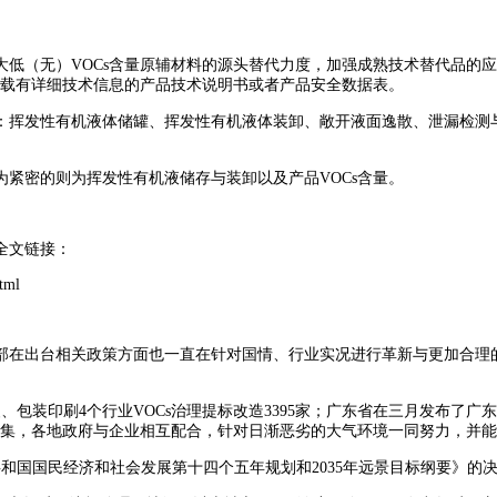
大低（无）VOCs含量原辅材料的源头替代力度，加强成熟技术替代品的
供载有详细技术信息的产品技术说明书或者产品安全数据表。
为：挥发性有机液体储罐、挥发性有机液体装卸、敞开液面逸散、泄漏检测
为紧密的则为挥发性有机液储存与装卸以及产品VOCs含量。
全文链接：
tml
部在出台相关政策方面也一直在针对国情、行业实况进行革新与更加合理的
装印刷4个行业VOCs治理提标改造3395家；广东省在三月发布了广东省
征集，各地政府与企业相互配合，针对日渐恶劣的大气环境一同努力，并
共和国国民经济和社会发展第十四个五年规划和2035年远景目标纲要》的