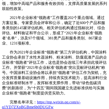
领，增加中高端产品和服务有效供给，支撑高质量发展的系列
鼓励性政策。
2021年企业标准“领跑者”工作覆盖202个重点领域。通过
方案征集、专家委员会评审和公示，确定了近600个产品和服
务类别的145家评估机构。相关评估机构通过指标比对、综合
评估、材料验证和平台公示，形成了“2021年企业标准‘领跑
者’名单”，涉及97个领域、381类产品和服务类别、867家企
业、1231项标准。
作为2021年企业标准“领跑者”第三方评估机构，中国涂料
工业协会承担了水性木器涂料、粉末涂料、防腐底漆产品的企
业标准“领跑者”评估工作，这也是协会连续三年承担此项评估
工作。并荣获“2021年企业标准‘领跑者’突出贡献评估机构”称
号。中国涂料工业协会将以承担“领跑者”评估工作为契机，充
分发挥质量基础设施作用，持续夯实技术能力，提高涂料行业
企业标准研制水平，发挥标准支撑作用，带动“绿色低碳消
费”的新路径，为“十四五”期间我国建立先进标准供给与实施
企业标准“领跑者”制度提供坚实助力。
完整名单详见：
https://mp.weixin.qq.com/s/-
q1YD7ZXpBGBme6b0DUGFw