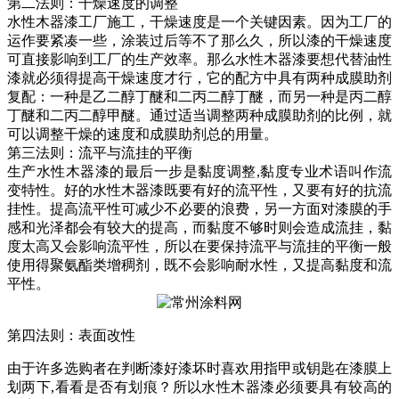
第二法则：干燥速度的调整
水性木器漆工厂施工，干燥速度是一个关键因素。因为工厂的
运作要紧凑一些，涂装过后等不了那么久，所以漆的干燥速度
可直接影响到工厂的生产效率。那么水性木器漆要想代替油性
漆就必须得提高干燥速度才行，它的配方中具有两种成膜助剂
复配：一种是乙二醇丁醚和二丙二醇丁醚，而另一种是丙二醇
丁醚和二丙二醇甲醚。通过适当调整两种成膜助剂的比例，就
可以调整干燥的速度和成膜助剂总的用量。
第三法则：流平与流挂的平衡
生产水性木器漆的最后一步是黏度调整,黏度专业术语叫作流
变特性。好的水性木器漆既要有好的流平性，又要有好的抗流
挂性。提高流平性可减少不必要的浪费，另一方面对漆膜的手
感和光泽都会有较大的提高，而黏度不够时则会造成流挂，黏
度太高又会影响流平性，所以在要保持流平与流挂的平衡一般
使用得聚氨酯类增稠剂，既不会影响耐水性，又提高黏度和流
平性。
第四法则：表面改性
由于许多选购者在判断漆好漆坏时喜欢用指甲或钥匙在漆膜上
划两下,看看是否有划痕？所以水性木器漆必须要具有较高的