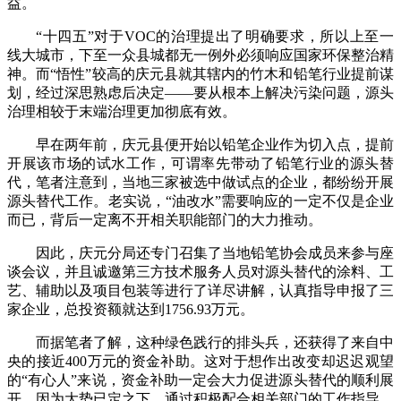
益。
“十四五”对于VOC的治理提出了明确要求，所以上至一
线大城市，下至一众县城都无一例外必须响应国家环保整治精
神。而“悟性”较高的庆元县就其辖内的竹木和铅笔行业提前谋
划，经过深思熟虑后决定——要从根本上解决污染问题，源头
治理相较于末端治理更加彻底有效。
早在两年前，庆元县便开始以铅笔企业作为切入点，提前
开展该市场的试水工作，可谓率先带动了铅笔行业的源头替
代，笔者注意到，当地三家被选中做试点的企业，都纷纷开展
源头替代工作。老实说，“油改水”需要响应的一定不仅是企业
而已，背后一定离不开相关职能部门的大力推动。
因此，庆元分局还专门召集了当地铅笔协会成员来参与座
谈会议，并且诚邀第三方技术服务人员对源头替代的涂料、工
艺、辅助以及项目包装等进行了详尽讲解，认真指导申报了三
家企业，总投资额就达到1756.93万元。
而据笔者了解，这种绿色践行的排头兵，还获得了来自中
央的接近400万元的资金补助。这对于想作出改变却迟迟观望
的“有心人”来说，资金补助一定会大力促进源头替代的顺利展
开，因为大势已定之下，通过积极配合相关部门的工作指导，