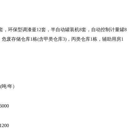
1套，环保型调漆釜12套，半自动罐装机8套，自动控制计量罐8
)，危废存储仓库1栋(含甲类仓库3)，丙类仓库1栋，辅助用房1
(吨/年）
6000
1200