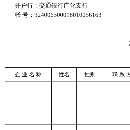
开户行：交通银行广化支行
帐
号：
324006300018010056163
企 业 名 称
姓名
性别
联 系 