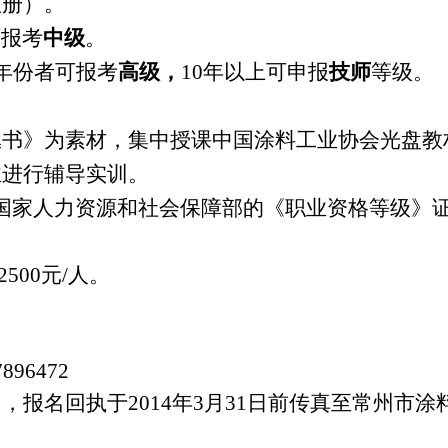
注册）。
可报考
中级
。
年份者可报考
高级，
10年以上可申报
技师
等级。
丛书》为素材，集中授课中国涂料工业协会光盘教
业进行辅导实训。
国家人力资源和社会保障部的《职业资格等级》
2500
元
/
人。
7896472
加，报名回执于
2014
年
3
月
31
日前传真至常州市涂