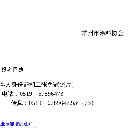
常州市涂料协会
报
名
回
执
本人身份证和二张免冠照片）
电话：
0519
—67896473
传真：0519—
67896472
或（73）
业职业技能培训通知