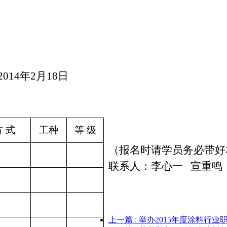
2014
年
2
月
18
日
方 式
工种
等 级
（报名时请学员务必带好
联系人：李心一
宣重鸣
上一篇
: 举办2015年度涂料行