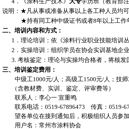
4
．《涂料生产技术》
大专
学历班（教育部
说明：★凡从事或准备从事以上各工种人员均
★持有同工种中级证书或者8年以上工作
二、培训内容和方式：
1
．理论培训：依《涂料行业职业技能培训
2
．实操培训：组织学员在协会实训基地企
3.
考核鉴定：理论与实操均合格者，将核发
三、培训鉴定费用：
中级工
1000
元
/
人；高级工
1500
元
/
人；技师
（含教材费、实训、鉴定、评审费等）
联
系
人：李心一
宣重鸣
联系电话：
0519-67896473
传真：
0519-6
望各单位在接到通知后，积极组织人员参
用户名：常州市涂料协会