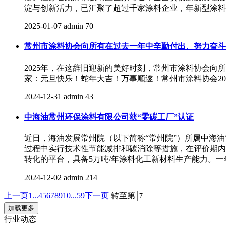
淀与创新活力，已汇聚了超过千家涂料企业，年新型涂料
2025-01-07
admin
70
常州市涂料协会向所有在过去一年中辛勤付出、努力奋斗
2025年，在这辞旧迎新的美好时刻，常州市涂料协会
家：元旦快乐！蛇年大吉！万事顺遂！常州市涂料协会2025.
2024-12-31
admin
43
中海油常州环保涂料有限公司获“零碳工厂”认证
近日，海油发展常州院（以下简称“常州院”）所属中海油
过程中实行技术性节能减排和碳消除等措施，在评价期内
转化的平台，具备5万吨/年涂料化工新材料生产能力。
2024-12-02
admin
214
上一页
1...
4
5
6
7
8
9
10
...59
下一页
转至第
加载更多
行业动态