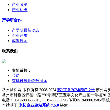
产业政策
产业标准
产学研合作
产学研最新动态
企业需求
成果展示
联系我们
友情链接：
芸诺
有机过氧化物数据库
常州涂料网 版权所有 2008-2024
苏ICP备2024058712号
苏公网安备 
常州市钟楼区怀德中路350号博济三五零文化产业园一号楼301室 知识产权
电话：0519-88063601，0519-88863090/传真0519-88063585/手机
本站基于
米拓企业建站系统 7.5.0
搭建