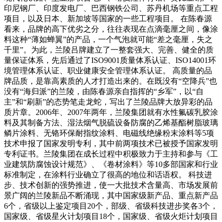
印尼钢厂、印度发电厂、巴西钢铁公司、苏丹机场等重点工程
项目，以及日本、新加坡等国家的一些工程项目。 在陈春源
看来，品牌的高下优劣之分，往往表现在点滴毫厘之间，像涂
料这种“薄如蝉翼”的产品，一个气泡就可能“差之毫厘，失之
千里”。为此，兰陵吕牌建立了一整套强大、完善、健全的质
量保证体系，先后通过了ISO9001质量体系认证、ISO14001环
境管理体系认证、职业健康安全管理体系认证。 高质量的品
牌品质，是靠高素质的人才打造出来的。在既没有“空降兵”也
没有“海归派”的兰陵，由陈春源亲自指挥的“乡军”，以“自
主”和“刷新”的态势笔走龙蛇，写出了兰陵品牌大放异彩的品
质片章。2006年、2007年两年，兰陵集团就有水性氟碳乳胶涂
料及其制备方法、湿法烟气脱硫设备防腐的乙烯基酯树脂玻璃
鳞片涂料、无铬环保耐指纹涂料、电磁线绝缘粉末涂料等5项
技术申报了国家发明专利，其中前两项技术已被授予国家发明
专利证书。兰陵集团在成长过程中积极致力于主持和参与《工
业建筑防腐蚀设计规范》、《卷材涂料》等10多部国家和行业
标准制定，在涂料行业确立了很高的地位和话语权。 科技进
步、技术创新的强势推进，使一大批技术含量高、市场发展前
景广阔的兰陵新品不断涌现，其中国家级新产品、重点新产品
6个，省级以上鉴定项目20个，部级、省级科技进步奖各3个，
国家级、省级星火计划项目18个，国家级、省级火炬计划项目