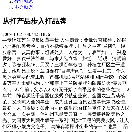
行业动态
协会动态
从打产品步入打品牌
2009-10-21 08:44:58
876
—专访江苏兰陵集团董事长 人生愿景：要像银杏那样，经得
起严寒酷暑考验，百折不挠铸品牌，世界之林有“兰陵”。 经
典格言：认真做事，坦诚处人，以德为上，表里如一。 兴趣
爱好：喜欢书法绘画，与家人逛商场、旅游。 近观—清明前
夕，陈春源花16万元买了三棵百年银杏，种植在厂区主干道
上，他对员工说：兰陵要有“百年志向”。 远看—北京，作为
奥运会重要配套工程，首都机场3号航站楼和国际会议中心20
多万平方米钢结构，全部穿上了兰陵品牌的防腐防火“霓裳羽
衣”。 27年前，父亲以2.3万无开始了白手起家的创业之旅。12
年前，陈春源接手全国优级秀乡镇企业家、全国农业劳动模
范、父亲陈人金的事业，成为江苏兰陵集团董事长兼总经理。
最初，人们质疑：如此内向的儒生能否扛住重任？后来在人民
大会堂二次夺魁、伴神州飞船青云直上、展青藏铁路天路之
光、为国家大剧院生辉等一系列“国脸”工程的完美实践，让人
们不得小觑虎父之子。 与陈春源探讨企业的每一个进展，“品