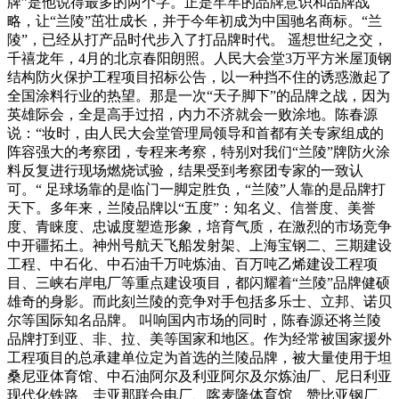
牌”是他说得最多的两个字。正是牢牢的品牌意识和品牌战
略，让“兰陵”茁壮成长，并于今年初成为中国驰名商标。“兰
陵”，已经从打产品时代步入了打品牌时代。 遥想世纪之交，
千禧龙年，4月的北京春阳朗照。人民大会堂3万平方米屋顶钢
结构防火保护工程项目招标公告，以一种挡不住的诱惑激起了
全国涂料行业的热望。那是一次“天子脚下”的品牌之战，因为
英雄际会，全是高手过招，内力不济就会一败涂地。陈春源
说：“妆时，由人民大会堂管理局领导和首都有关专家组成的
阵容强大的考察团，专程来考察，特别对我们“兰陵”牌防火涂
料反复进行现场燃烧试验，结果受到考察团专家的一致认
可。“ 足球场靠的是临门一脚定胜负，“兰陵”人靠的是品牌打
天下。多年来，兰陵品牌以“五度”：知名义、信誉度、美誉
度、青睐度、忠诚度塑造形象，培育气质，在激烈的市场竞争
中开疆拓土。神州号航天飞船发射架、上海宝钢二、三期建设
工程、中石化、中石油千万吨炼油、百万吨乙烯建设工程项
目、三峡右岸电厂等重点建设项目，都闪耀着“兰陵”品牌健硕
雄奇的身影。而此刻兰陵的竞争对手包括多乐士、立邦、诺贝
尔等国际知名品牌。 叫响国内市场的同时，陈春源还将兰陵
品牌打到亚、非、拉、美等国家和地区。作为经常被国家援外
工程项目的总承建单位定为首选的兰陵品牌，被大量使用于坦
桑尼亚体育馆、中石油阿尔及利亚阿尔及尔炼油厂、尼日利亚
现代化铁路、圭亚那联合电厂、喀麦隆体育馆、赞比亚钢厂、