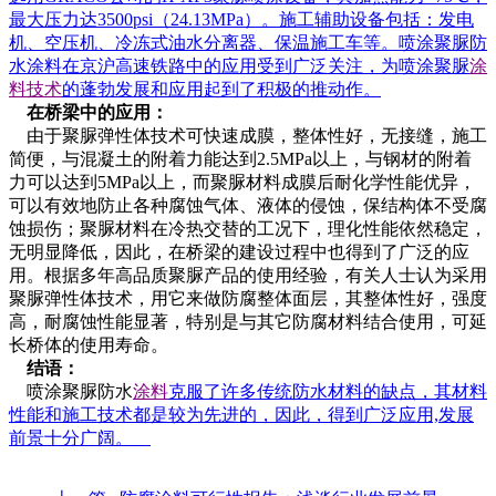
最大压力达3500psi（24.13MPa）。施工辅助设备包括：发电
机、空压机、冷冻式油水分离器、保温施工车等。喷涂聚脲防
水涂料在京沪高速铁路中的应用受到广泛关注，为喷涂聚脲
涂
料技术
的蓬勃发展和应用起到了积极的推动作。
在桥梁中的应用：
由于聚脲弹性体技术可快速成膜，整体性好，无接缝，施工
简便，与混凝土的附着力能达到2.5MPa以上，与钢材的附着
力可以达到5MPa以上，而聚脲材料成膜后耐化学性能优异，
可以有效地防止各种腐蚀气体、液体的侵蚀，保结构体不受腐
蚀损伤；聚脲材料在冷热交替的工况下，理化性能依然稳定，
无明显降低，因此，在桥梁的建设过程中也得到了广泛的应
用。根据多年高品质聚脲产品的使用经验，有关人士认为采用
聚脲弹性体技术，用它来做防腐整体面层，其整体性好，强度
高，耐腐蚀性能显著，特别是与其它防腐材料结合使用，可延
长桥体的使用寿命。
结语：
喷涂聚脲防水
涂料
克服了许多传统防水材料的缺点，其材料
性能和施工技术都是较为先进的，因此，得到广泛应用,发展
前景十分广阔。