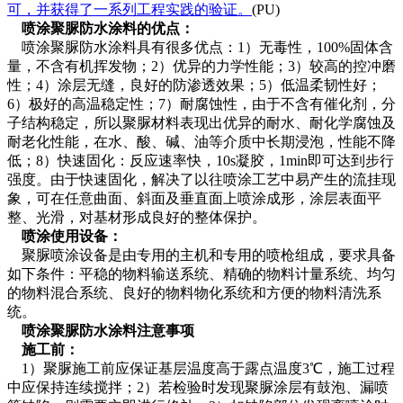
可，并获得了一系列工程实践的验证。
(PU)
喷涂聚脲防水涂料的优点：
喷涂聚脲防水涂料具有很多优点：1）无毒性，100%固体含
量，不含有机挥发物；2）优异的力学性能；3）较高的控冲磨
性；4）涂层无缝，良好的防渗透效果；5）低温柔韧性好；
6）极好的高温稳定性；7）耐腐蚀性，由于不含有催化剂，分
子结构稳定，所以聚脲材料表现出优异的耐水、耐化学腐蚀及
耐老化性能，在水、酸、碱、油等介质中长期浸泡，性能不降
低；8）快速固化：反应速率快，10s凝胶，1min即可达到步行
强度。由于快速固化，解决了以往喷涂工艺中易产生的流挂现
象，可在任意曲面、斜面及垂直面上喷涂成形，涂层表面平
整、光滑，对基材形成良好的整体保护。
喷涂使用设备：
聚脲喷涂设备是由专用的主机和专用的喷枪组成，要求具备
如下条件：平稳的物料输送系统、精确的物料计量系统、均匀
的物料混合系统、良好的物料物化系统和方便的物料清洗系
统。
喷涂聚脲防水涂料注意事项
施工前：
1
）聚脲施工前应保证基层温度高于露点温度3℃，施工过程
中应保持连续搅拌；2）若检验时发现聚脲涂层有鼓泡、漏喷