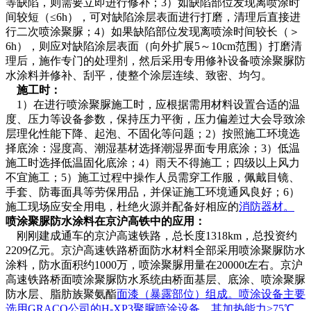
等缺陷，则需要立即进行修补；3）如缺陷部位发现离喷涂时
间较短（≤6h），可对缺陷涂层表面进行打磨，清理后直接进
行二次喷涂聚脲；4）如果缺陷部位发现离喷涂时间较长（＞
6h），则应对缺陷涂层表面（向外扩展5～10cm范围）打磨清
理后，施作专门的处理剂，然后采用专用修补设备喷涂聚脲防
水涂料并修补、刮平，使整个涂层连续、致密、均匀。
施工时：
1
）在进行喷涂聚脲施工时，应根据需用材料设置合适的温
度、压力等设备参数，保持压力平衡，压力偏差过大会导致涂
层理化性能下降、起泡、不固化等问题；2）按照施工环境选
择底涂：湿度高、潮湿基材选择潮湿界面专用底涂；3）低温
施工时选择低温固化底涂；4）雨天不得施工；四级以上风力
不宜施工；5）施工过程中操作人员需穿工作服，佩戴目镜、
手套、防毒面具等劳保用品，并保证施工环境通风良好；6）
施工现场应安全用电，杜绝火源并配备好相应的
消防
器材。
喷涂聚脲防水涂料在京沪高铁中的应用：
刚刚建成通车的京沪高速铁路，总长度1318km，总投资约
2209亿元。京沪高速铁路桥面防水材料全部采用喷涂聚脲防水
涂料，防水面积约1000万，喷涂聚脲用量在20000t左右。京沪
高速铁路桥面喷涂聚脲防水系统由桥面基层、底涂、喷涂聚脲
防水层、脂肪族聚氨酯
面漆
（暴露部位）组成。喷涂设备主要
选用GRACO公司的H-XP3聚脲喷涂设备，其加热能力>75℃，