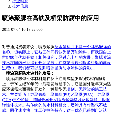
行业动态
技术信息
喷涂聚脲在高铁及桥梁防腐中的应用
2011-07-04 16:18:22
665
对普通消费者来说，喷涂聚脲
防水涂料
并不是一个耳熟能祥的
名称。但实际上，它被国外同行认为是万能涂料，而我国自上
世纪90年代就开始了相关研究，经过几十年的发展，聚脲喷涂
技术在国内已经得到长足发展，在京沪高铁和很多桥梁的建设
过程中，我们都可以见到喷涂聚脲防水涂料的身影。
喷涂聚脲防水涂料的发展：
喷涂聚脲弹性体材料是在反应注射成型(RIM)技术的基础
上，于20世纪70年代中后期发展起来的，它是国外近年来为适
应环保需求而研制开发的一种新型无
溶剂
、无污染的施工技
术。主要经历了纯
聚氨酯
、聚氨酯(PU)／聚脲(PUA)、纯聚脲
(PUA)三个阶段。德国最早开发喷涂聚氨酯以及聚氨酯／聚脲
弹性体技术。与传统的防水材料相比，喷涂具有对湿气不敏
感、固化速度快、施工便捷等特点，这一优点已得到广泛认