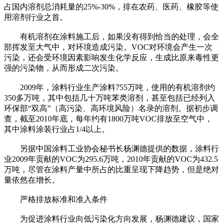
占国内溶剂总消耗量的25%-30%，排在农药、医药、橡胶等使
用溶剂行业之首。
有机溶剂在涂料施工后，如果没有得到恰当的处理，会全
部挥发至大气中，对环境造成污染。VOC对环境会产生一次
污染，还会受环境因素影响发生化学反应，生成比原来毒性更
强的污染物，从而形成二次污染。
2009年，涂料行业生产涂料755万吨，使用的有机溶剂约
350多万吨，其中包括几十万吨苯类溶剂，甚至包括已经列入
环保部“双高”（高污染、高环境风险）名录的溶剂。据初步调
查，截至2010年底，每年约有1800万吨VOC排放至空气中，
其中涂料涂装行业占1/4以上。
另据中国涂料工业协会秘书长杨渊德提供的数据，涂料行
业2009年贡献的VOC为295.6万吨，2010年贡献的VOC为432.5
万吨，尽管在涂料产量中所占的比重呈现下降趋势，但是绝对
量依然在增长。
严格排放标准和准入条件
为促进涂料行业向低污染化方向发展，杨渊德建议，国家