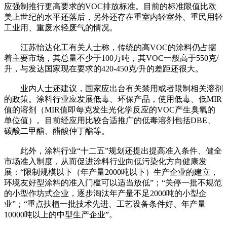
应强制推行更高要求的VOC排放标准。目前的标准限值比欧
美上世纪的水平还落后，另外还存在重室内轻室外、重民用轻
工业用、重废水轻废气的情况。
江苏怡达化工有关人士称，传统的高VOC的涂料仍占据
着主要市场，其总量不少于100万吨，其VOC一般高于550克/
升，与发达国家现在要求的420-450克/升的差距还很大。
业内人士还建议，国家应出台有关禁用或者限制相关溶剂
的政策。涂料行业应发展低毒、环保产品，使用低毒、低MIR
值的溶剂（MIR值即每克发生光化学反应的VOC产生臭氧的
单位值）。目前经应用比较合适推广的低毒溶剂包括DBE、
碳酸二甲酯、醋酸仲丁酯等。
此外，涂料行业“十二五”规划还提出提高准入条件、健全
市场准入制度，从而促进涂料行业向低污染化方向健康发
展：“限制规模以下（年产量2000吨以下）生产企业的建立，
环境友好型涂料的准入门槛可以适当放低”；“关停一批不规范
的小型作坊式企业，逐步淘汰年产量不足2000吨的小型企
业”；“重点扶植一批技术先进、工艺设备条件好、年产量
10000吨以上的中型生产企业”。