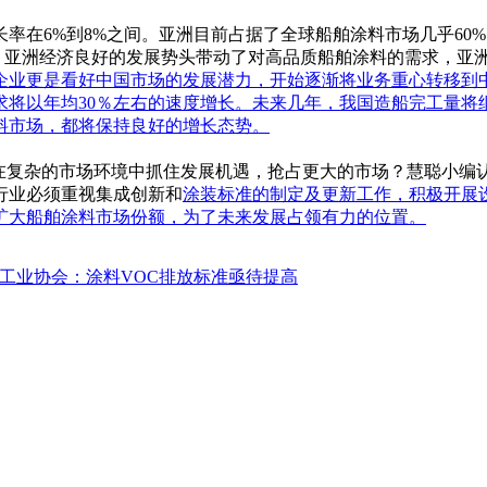
长率在6%到8%之间。亚洲目前占据了全球船舶涂料市场几乎6
左右。亚洲经济良好的发展势头带动了对高品质船舶涂料的需求，亚
企业
更是看好中国市场的发展潜力，开始逐渐将业务重心转移到中
求将以年均30％左右的速度增长。未来几年，我国造船完工量
料市场，都将保持良好的增长态势。
在复杂的市场环境中抓住发展机遇，抢占更大的市场？慧聪小编
行业必须重视集成创新和
涂装
标准的制定及更新工作，积极开展
扩大船舶涂料市场份额，为了未来发展占领有力的位置。
料工业协会：涂料VOC排放标准亟待提高