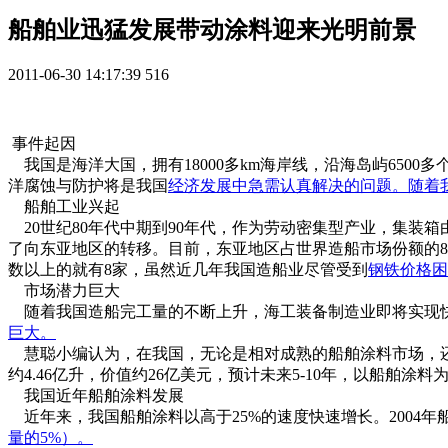
船舶业迅猛发展带动涂料迎来光明前景
2011-06-30 14:17:39
516
事件起因
我国是海洋大国，拥有18000多km海岸线，沿海岛屿650
洋腐蚀与防护将是我国
经济
发展中急需认真解决的问题。随着
船舶工业兴起
20世纪80年代中期到90年代，作为劳动密集型产业，集装
了向东亚地区的转移。目前，东亚地区占世界造船市场份额的80
数以上的就有8家，虽然近几年我国造船业尽管受到
钢铁
价格困
市场潜力巨大
随着我国造船完工量的不断上升，海工装备制造业即将实现
巨大。
慧聪小编认为，在我国，无论是相对成熟的船舶涂料市场，还
约4.46亿升，价值约26亿美元，预计未来5-10年，以船舶
我国近年船舶涂料发展
近年来，我国船舶涂料以高于25%的速度快速增长。2004年
量的5%）。