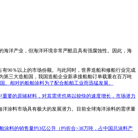
发展的海洋产业，但海洋环境非常严酷且具有强腐蚀性。因此，海
占有90％以上的市场份额。与此同时，世界造船和修船行业完成
。作为第三大造船国，我国造船企业新承接船舶订单载重在百万吨
大国。相对的船舶涂料为了配合船舶工业而迅猛发展。
中重要的原辅材料，对其需求也将以较快的速度增长，市场潜力
海洋涂料市场具有极大的发展潜力。目前全球海洋涂料的需求量
9年船舶涂料的销售量约3亿公升（约折合>38万吨，占中国总涂料产