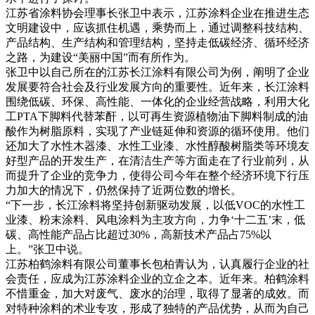
江苏省涂料协会理事长张卫中表示，江苏涂料企业在推进生态
文明建设中，应该抓住机遇，乘势而上，通过调整科技结构、
产品结构、生产结构和管理结构，坚持走低碳经济、循环经济
之路，为建设“美丽中国”而有所作为。
张卫中以自己所在的江苏长江涂料有限公司为例，阐明了企业
发展要符合社会及行业发展方向的重要性。近年来，长江涂料
围绕低碳、环保、高性能、一体化的企业经营战略，利用大化
工PTA下脚料代替苯酐，以可再生资源植物油下脚料制成的油
酸作为树脂原料，实现了产业链延伸和资源的循环使用。他们
还加大了水性木器漆、水性工业漆、水性醇酸树脂类等环境友
好型产品的开发生产，在清洁生产等方面走在了行业前列，从
而提升了企业的竞争力，使得公司今年在整个经济环境下行压
力加大的情况下，仍然保持了近两位数的增长。
“下一步，长江涂料将坚持创新驱动发展，以低VOC的水性工
业漆、粉末涂料、风电涂料为主攻方向，力争‘十二五’末，低
碳、高性能产品占比超过30%，高新技术产品占75%以
上。”张卫中说。
江苏柏鹤涂料有限公司董事长包柏青认为，认真履行企业的社
会责任，应成为江苏涂料企业的立企之本。近年来。柏鹤涂料
不惜重金，加大对废气、废水的治理，取得了显著的成效。而
对特种涂料的术业专攻，形成了独特的产品优势，从而为自己