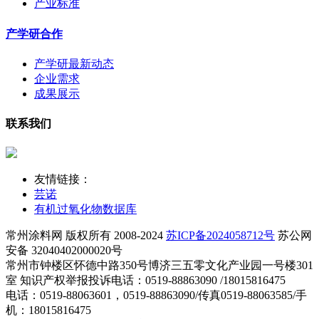
产业标准
产学研合作
产学研最新动态
企业需求
成果展示
联系我们
友情链接：
芸诺
有机过氧化物数据库
常州涂料网 版权所有 2008-2024
苏ICP备2024058712号
苏公网
安备 32040402000020号
常州市钟楼区怀德中路350号博济三五零文化产业园一号楼301
室 知识产权举报投诉电话：0519-88863090 /18015816475
电话：0519-88063601，0519-88863090/传真0519-88063585/手
机：18015816475