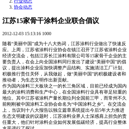
行业动态
协会动态
江苏15家骨干涂料企业联合倡议
2012-12-03 15:13:16
1000
随着“美丽中国”成为十八大热词，江苏涂料行业做出了快速反
应。上周，江苏省涂料行业协会在镇江召开了江苏省涂料企业
经济交流会，包括江苏长江涂料有限公司等15家骨干企业的主
要负责人，在会上向全国涂料同行发出了建设“美丽中国”的倡
议，提出涂料企业应加快调整产品结构、实施清洁工厂计划、
积极推行责任关怀，从我做起，做“美丽中国”的积极建设者和
推动者，为生态文明作出新贡献。
作为国内涂料三大板块之一的长三角区域，目前已经成为国内
最大的涂料消费和生产中心，在全国涂料行业具有举足轻重的
地位。其中江苏省涂料产量长期位列全国前三甲，而常州不久
前刚刚被中国涂料工业协会命名为“中国涂料之乡”。在交流会
上，当议到十八大报告以独立篇章系统提出今后5年大力推进
生态文明建设的议题时，江苏涂料业界人士深感肩上担负的责
任重大，他们针对涂料企业如何发展低碳经济，提高行业整体
水平进行了探讨。