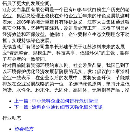
拓展了更大的发展空间。
江苏太白集团有限公司是一个已有60多年钛白粉生产历史的老
企业。集团总经理王俊秋在介绍企业近年来的绿色发展轨迹时
表示，2005年的搬迁重建具有转折意义。江苏太白集团通过狠
抓安全环保，坚持节能降耗，改进后处理工艺，取得了明显的
经济效益和环保效益。他指出，企业要树立生态文明理念不动
摇，实现持续绿色发展。
无锡造漆厂有限公司董事长孙建平关于江苏涂料未来的发展
应“资源整合、规模生产、科技共享、低碳环保”的主张，赢得
了与会者的一致赞同。
针对目前随着资源环境约束加剧、社会矛盾凸显、我国已到了
以环境保护优化经济发展新阶段的现实，发出倡议的15家涂料
企业一致表示，在企业以后的发展中，要将安全环保、节能减
排放在企业发展战略的第一位，多选择绿色原料，坚持开发低
污染、水性化、粉末化、光固化、高固体、无溶剂等产品，彻
上一篇
: 中小涂料企业如何进行危机管理
下一篇
: 涂料企业通过细节来强化细分市场
行业动态
协会动态