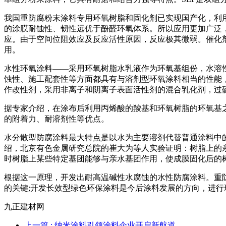
我国重防腐粉末涂料专用环氧树脂和固化剂已实现国产化，利
的涂膜耐蚀性、韧性远优于酚醛环氧体系。所以应用更加广泛，
应。由于空间位阻效应及反应活性原因，反应极其微弱。催化
用。
水性环氧涂料――采用环氧树脂水乳液作为环氧基组份，水溶
蚀性、施工配套性等方面都具有与溶剂型环氧涂料相当的性能
作改性剂，采用非离子和阴离子表面活性剂的混合乳化剂，过
据专家介绍，在涂布后利用丙烯酸的羧基和环氧树脂的环氧基
的附着力、耐溶剂性等优点。
水分散型防腐涂料最大特点是以水为主要溶剂代替普通涂料中
绍，北京有色金属研究总院的崔大为等人实验证明：树脂上的
时树脂上某些特定基团能够与亲水基团作用，使成膜固化后的
根据这一原理，开发出耐高温碱性水腐蚀的水性防腐涂料。重
的关键;开发长效型绿色环保涂料是今后涂料发展的方向，进
九正建材网
上一篇
: 纳米涂料引领涂料企业开启新航道