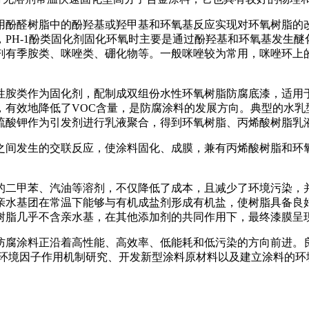
用酚醛树脂中的酚羟基或羟甲基和环氧基反应实现对环氧树脂的
PH-1酚类固化剂固化环氧时主要是通过酚羟基和环氧基发生
剂有季胺类、咪唑类、硼化物等。一般咪唑较为常用，咪唑环上
性胺类作为固化剂，配制成双组份水性环氧树脂防腐底漆，适用
，有效地降低了VOC含量，是防腐涂料的发展方向。典型的水乳
硫酸钾作为引发剂进行乳液聚合，得到环氧树脂、丙烯酸树脂乳
之间发生的交联反应，使涂料固化、成膜，兼有丙烯酸树脂和环
的二甲苯、汽油等溶剂，不仅降低了成本，且减少了环境污染，
亲水基团在常温下能够与有机成盐剂形成有机盐，使树脂具备良好
树脂几乎不含亲水基，在其他添加剂的共同作用下，最终漆膜呈
防腐涂料正沿着高性能、高效率、低能耗和低污染的方向前进。
行环境因子作用机制研究、开发新型涂料原材料以及建立涂料的环