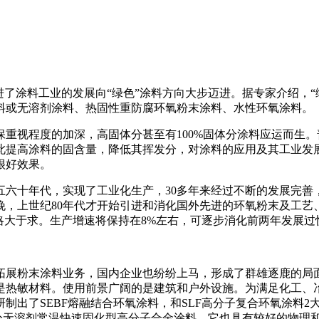
促进了涂料工业的发展向“绿色”涂料方向大步迈进。据专家介绍，
料或无溶剂涂料、热固性重防腐环氧粉末涂料、水性环氧涂料。
重视程度的加深，高固体分甚至有100%固体分涂料应运而生。
此提高涂料的固含量，降低其挥发分，对涂料的应用及其工业发展
很好效果。
六十年代，实现了工业化生产，30多年来经过不断的发展完善，
晚，上世纪80年代才开始引进和消化国外先进的环氧粉末及工艺
供略大于求。生产增速将保持在8%左右，可逐步消化前两年发展过
拓展粉末涂料业务，国内企业也纷纷上马，形成了群雄逐鹿的局
是热敏材料。使用前景广阔的是建筑和户外设施。为满足化工、
出了SEBF熔融结合环氧涂料，和SLF高分子复合环氧涂料2
分无溶剂常温快速固化型高分子合金涂料，它也具有较好的物理