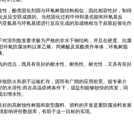
改性，酚类固化剂因与环氧树脂结构相似，因此相容性好，制得
醚化反应交联成膜的。当然固化过程中仲羟基也能和环氧基反
的亚氨基与环氧基团进行反应生成的加成物相当于叔胺起催化作
于对溶剂散发要求极为严格的非水下钢结构，并且在硬度、抗腐
型环氧防腐涂料以苯乙烯、丙烯酸及其酯类作单体，环氧树脂
液。
氧的优点，既具有良好的耐水性、耐热性、耐光性，又具有良好
并能防火和易于运输贮存，因而有广阔的应用前景。据专家介
的水溶性;而在高温烘烤条件下，成盐剂能够较快的挥发，同
现出憎水性。
良好的高耐蚀性树脂和新型颜料、填料的开发是重防腐涂料发展
境影响评价数据库，有助于这一目标的实现。