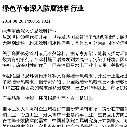
绿色革命深入防腐涂料行业
2014-08-20 14:00:55
1021
绿色革命深入防腐涂料行业
从20世纪90年代初开始，世界发达国家进行了“绿色革命”，
无溶剂涂料、粉末涂料和水性涂料，具体又可分为高固体分涂
关于高固体分涂料或无溶剂涂料。据专家介绍，随着人类对环保
数为有机溶剂，在涂料施工后挥发到大气中，污染了环境。因
涂料，该涂料性能优异，已在油田及水电工业上应用，并取得
热固性重防腐环氧粉末涂料又称熔结环氧粉末，开发于上世纪五
了熔结环氧粉末。据专家介绍，中国熔结环氧粉末技术起步较
10%左右;而西欧的粉末涂料最成熟，已占到15%以上。市场
产品品质、性能、环保指标方面也有长足进步
国际巨头大型涂料企业均看好中国粉末涂料市场，纷纷在中国
舶工业、管道工业。最大需求产业是汽车工业。重要应用方向
管道等长效防腐的需求，中国科学院金属研究所张立新等人，研制
单组分粉末涂料，它具有耐磨和结合力强等特点。SLF是双组