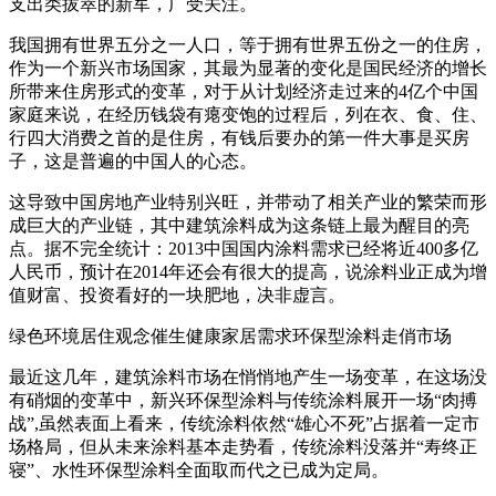
支出类拔萃的新军，广受关注。
我国拥有世界五分之一人口，等于拥有世界五份之一的住房，
作为一个新兴市场国家，其最为显著的变化是国民经济的增长
所带来住房形式的变革，对于从计划经济走过来的4亿个中国
家庭来说，在经历钱袋有瘪变饱的过程后，列在衣、食、住、
行四大消费之首的是住房，有钱后要办的第一件大事是买房
子，这是普遍的中国人的心态。
这导致中国房地产业特别兴旺，并带动了相关产业的繁荣而形
成巨大的产业链，其中建筑涂料成为这条链上最为醒目的亮
点。据不完全统计：2013中国国内涂料需求已经将近400多亿
人民币，预计在2014年还会有很大的提高，说涂料业正成为增
值财富、投资看好的一块肥地，决非虚言。
绿色环境居住观念催生健康家居需求环保型涂料走俏市场
最近这几年，建筑涂料市场在悄悄地产生一场变革，在这场没
有硝烟的变革中，新兴环保型涂料与传统涂料展开一场“肉搏
战”,虽然表面上看来，传统涂料依然“雄心不死”占据着一定市
场格局，但从未来涂料基本走势看，传统涂料没落并“寿终正
寝”、水性环保型涂料全面取而代之已成为定局。