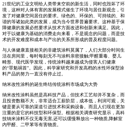
21世纪的工业文明给人类带来空前的新生活，同时也毁坏了环
境，这种对人体有害的发展模式催生了环境与居住新观念，引
发了对健康空间居住的要求。绿色的、环保的、可持续的、和
谐的等诸如此类的发展，成为当今世界普遍要求。这种基于保
障健康的发展必然要求从技术方面改进和创新来满足。因此，
对于以健康为基础的消费走向来看，不是观念的问题，而是技
术的开发难度和成本与产出的关系所形成的普及程度问题。
与人体健康直接相关的非建筑涂料莫属了，人们大部分时间生
活在房间里，每时每刻无不与涂料亲密接触;甲醛重毒、婴儿
畸形、现代医学发现，传统涂料越来越成为侵害人们健康
的“罪魁祸首”。因此，科学家研究和开发高档的水性环保型涂
料产品的努力一直没有停止过。
纳米改性涂料的诞生终结传统涂料市场成为大势
纳米改性涂料虽然是高科技产品，但技术工艺却并不复杂，而
且投资数额不大，非常适合工薪阶层，成本低，利润可观，关
键是要从可靠的渠道引进技术和采购设备。而且人们现在更加
注重的是它的科技型和环保型。根据相关调查研究显示，高科
技纳米涂料不仅无毒无害,还可以缓慢释放出一种物质,降解室
内甲醛、二甲苯等有害物质。