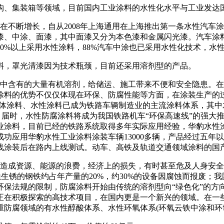
、集装箱等领域，目前国内工业涂料的水性化水平与工业发达
不断增长，自从2008年上海通用在上海推出第一条水性汽车
、中涂、面漆，其中面漆又分为本色漆和金属闪光漆。汽车涂料
0%以上采用水性涂料，88%汽车中涂也已采用水性化技术，水性
料，罩光清漆因为技术瓶颈，目前还采用溶剂型的产品。
中含有的大量有机溶剂，给储运、施工带来不便和安全隐患。在
涂料的优势不仅仅体现在环保、防腐性能等方面，在涂装生产的
液体涂料、水性涂料已成为铁路车辆制造业的主流涂料体系，其中
%。届时，水性防腐涂料将成为我国铁路机车“环保高速线”的强
工业涂料，目前已经的铁路系统取得多年实际应用经验，华豹水性
成功应用华豹水性工业涂料涂装车辆13000多辆，产品经过五
线涂装后在路内上线测试。动车、高铁及轨道交通领域涂料的国
造成资源、能源的浪费，经济上的损失，有时甚至危及人身安全
蚀生锈的钢铁约占年产量的20%，约30%的设备因腐蚀而报废；
环保法规的限制，防腐涂料开始由传统的溶剂型向“绿色化”的方
正在积极探索的高技术项目，在国内更是一个新兴的领域。在一
重防腐领域的有水性醇酸体系、水性环氧体系(环氧云铁中涂和环