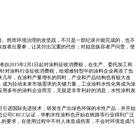
好转。然而环境治理的攻坚战，不只是一部纪录片能完成的，也不
排偷放者出重拳，让其付出沉重的代价；对姑息纵容者严问责，使
准自2015年2月1日起对涂料征收消费税，在生产、委托加工和
。专门针对涂料行业征收消费税，给艰难转型中的涂料企业再添了负
来几年，在涂料产量增长的同时，产业和产品结构也有较大改
，成为拉动未来市场需求的关键力量，工业涂料水性化将成为涂
应用多年的涂料企业而言，无疑是非常利好的消息，水性涂料发
司引进国际先进技术，研发生产出绿色环保的水性产品，并开始
总公司CRCC认证，华豹水性涂料也开始在铁路等行业得到广泛
g/L的要求，在使用过程中不对人体造成伤害，不会对环境造成污