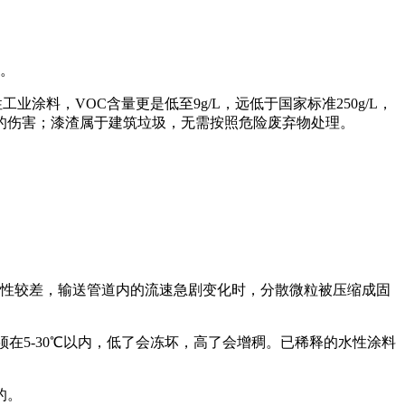
量。
业涂料，VOC含量更是低至9g/L，远低于国家标准250g/L，
的伤害；漆渣属于建筑垃圾，无需按照危险废弃物处理。
性较差，输送管道内的流速急剧变化时，分散微粒被压缩成固
在5-30℃以内，低了会冻坏，高了会增稠。已稀释的水性涂料
的。