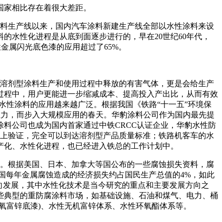
国家相比存在着很大差距。
涂料生产线以来，国内汽车涂料新建生产线全部以水性涂料来设
的水性化进程是从底到面逐步进行的，早在20世纪60年代，
金属闪光底色漆的应用超过了65%。
溶剂型涂料生产和使用过程中释放的有害气体，更是会给生产
过程中，用户更能进一步缩减成本、提高投入产出比，从而有效
水性涂料的应用越来越广泛。根据我国《铁路“十一五”环境保
大推力，而步入大规模应用的春天。华豹涂料公司作为国内最先提
涂料公司也成为国内首家通过中铁CRCC认证企业，华豹水性防
年以上验证，完全可以到达溶剂型产品质量标准；铁路机客车的水
产化、水性化进程，也已经进入铁总的工作计划中。
。根据美国、日本、加拿大等国公布的一些腐蚀损失资料，腐
我国每年金属腐蚀造成的经济损失约占国民生产总值的4%，如此
向发展，其中水性化技术是当今研究的重点和主要发展方向之
些典型的重防腐涂料市场，如基础设施、石油和煤气、电力、桶
氧富锌底漆)、水性无机富锌体系、水性环氧酯体系等。