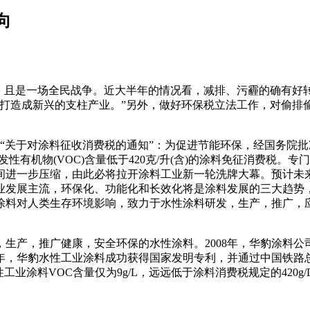
向
战争，且是一场全民战争。近大半年的情况看，减排、污霾的确有
产业打造成新兴的支柱产业。”另外，做好环保税立法工作，对偷
了“关于对涂料征收消费税的通知”：为促进节能环保，经国务院批
性有机物(VOC)含量低于420克/升(含)的涂料免征消费税
间进一步压缩，由此必将拉开涂料工业新一轮洗牌大幕。预计未
业发展主流，环保化、功能化和长效化将是涂料发展的三大趋势
涂料对人类生存环境影响，致力于水性涂料研发，生产，推广，
生产，推广健康，安全环保的水性涂料。2008年，华豹涂料公
4年，华豹水性工业涂料成功获得国家发明专利，并通过中国铁路
工业涂料VOC含量仅为9g/L，远远低于涂料消费税规定的420