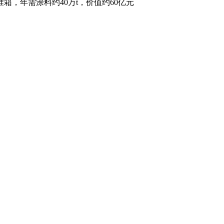
箱，年需涂料约40万t，价值约60亿元