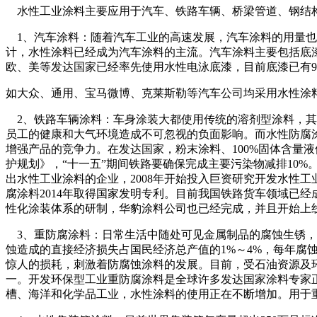
水性工业涂料主要应用于汽车、铁路车辆、桥梁管道、钢结构
1、汽车涂料：随着汽车工业的高速发展，汽车涂料的用量也在
计，水性涂料已经成为汽车涂料的主流。汽车涂料主要包括底漆
欧、美等发达国家已经率先使用水性电泳底漆，目前底漆已有9
如大众、通用、宝马微博、克莱斯勒等汽车公司均采用水性涂
2、铁路车辆涂料：车身涂装大都使用传统的溶剂型涂料，其
员工的健康和大气环境造成不可忽视的负面影响。而水性防腐
增强产品的竞争力。在发达国家，粉末涂料、100%固体含量
护规划》，“十一五”期间铁路要确保完成主要污染物减排10
出水性工业涂料的企业，2008年开始投入巨资研究开发水性
腐涂料2014年取得国家发明专利。目前我国铁路货车领域已经
性化涂装体系的研制，华豹涂料公司也已经完成，并且开始上
3、重防腐涂料：日常生活中随处可见金属制品的腐蚀生锈，
蚀造成的直接经济损失占国民经济总产值的1%～4%，每年腐
惊人的损耗，刺激着防腐蚀涂料的发展。目前，受石油资源及
一。开发环保型工业重防腐涂料是全球许多发达国家涂料专家
槽、海洋和化学品工业，水性涂料的使用正在不断增加。用于