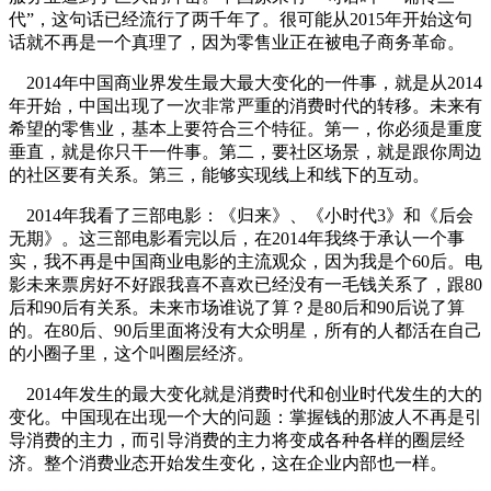
代”，这句话已经流行了两千年了。很可能从2015年开始这句
话就不再是一个真理了，因为零售业正在被电子商务革命。
2014年中国商业界发生最大最大变化的一件事，就是从2014
年开始，中国出现了一次非常严重的消费时代的转移。未来有
希望的零售业，基本上要符合三个特征。第一，你必须是重度
垂直，就是你只干一件事。第二，要社区场景，就是跟你周边
的社区要有关系。第三，能够实现线上和线下的互动。
2014年我看了三部电影：《归来》、《小时代3》和《后会
无期》。这三部电影看完以后，在2014年我终于承认一个事
实，我不再是中国商业电影的主流观众，因为我是个60后。电
影未来票房好不好跟我喜不喜欢已经没有一毛钱关系了，跟80
后和90后有关系。未来市场谁说了算？是80后和90后说了算
的。在80后、90后里面将没有大众明星，所有的人都活在自己
的小圈子里，这个叫圈层经济。
2014年发生的最大变化就是消费时代和创业时代发生的大的
变化。中国现在出现一个大的问题：掌握钱的那波人不再是引
导消费的主力，而引导消费的主力将变成各种各样的圈层经
济。整个消费业态开始发生变化，这在企业内部也一样。