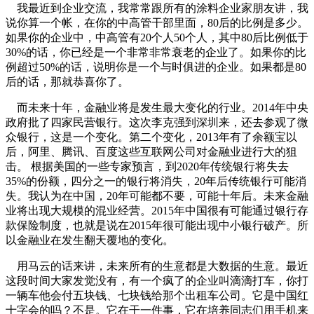
我最近到企业交流，我常常跟所有的涂料企业家朋友讲，我
说你算一个帐，在你的中高管干部里面，80后的比例是多少。
如果你的企业中，中高管有20个人50个人，其中80后比例低于
30%的话，你已经是一个非常非常衰老的企业了。如果你的比
例超过50%的话，说明你是一个与时俱进的企业。如果都是80
后的话，那就恭喜你了。
而未来十年，金融业将是发生最大变化的行业。2014年中央
政府批了四家民营银行。这次李克强到深圳来，还去参观了微
众银行，这是一个变化。第二个变化，2013年有了余额宝以
后，阿里、腾讯、百度这些互联网公司对金融业进行大的狙
击。 根据美国的一些专家预言，到2020年传统银行将失去
35%的份额，四分之一的银行将消失，20年后传统银行可能消
失。我认为在中国，20年可能都不要，可能十年后。未来金融
业将出现大规模的混业经营。2015年中国很有可能通过银行存
款保险制度，也就是说在2015年很可能出现中小银行破产。所
以金融业在发生翻天覆地的变化。
用马云的话来讲，未来所有的生意都是大数据的生意。最近
这段时间大家发觉没有，有一个疯了的企业叫滴滴打车，你打
一辆车他会付五块钱、七块钱给那个出租车公司。它是中国红
十字会的吗？不是。它在干一件事，它在培养同志们用手机来