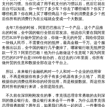
支付的习惯。当你完成了用手机支付的习惯以后，然后它就在
后台可以知道。你一年打了多少车？你去了哪些城市？你买了
哪些机票？你在网上买了哪些商品？你一年的消费是多少？然
后你所有的消费行为在云端就会变成一个大数据。
去年7月份的时候，阿里巴巴推出了一个产品，这个产品推
出的时候，全中国的银行全部后背发凉。他说你只要在我阿里
巴巴B2B平台做外贸的企业，你做一美元的外贸，我给你贷款
一块钱人民币，不需要任何的抵押，最高金额一千万。这个服
务推出以后，全中国的银行几乎傻掉了。哪家银行敢无抵押贷
款一千万？阿里巴巴敢！他为什么敢做这个生意呢？因为阿里
巴巴的P2P平台是1999年创办的，在过去的15年里面，你所有
做外贸的生意和数据全部在这个平台上。
所以，未来银行金融机构对一个人和对一个企业的信用审
核，不再是根据你有多少房子有多少机器有多少土地了，而是
根据你的消费信用和你的经营信用，而是根据数据。而这些东
西对所有的银行来讲，全部是陌生的。
不久前在深圳刚刚发生的事，李克强总理非常勇敢的去到深
圳的微众银行去。微众银行未来会干一件事，为什么说李克强
总理很勇敢呢？两年后，如果我们再在一起的话，一件事情会