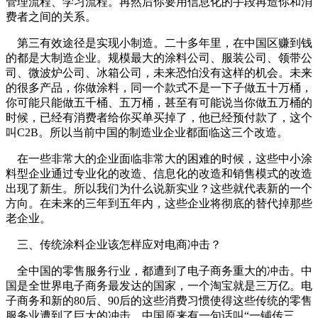
管理流程、学习流程。再然后你要用信息化的手段再造你和消
费者之间的关系。
第三有效途径是实现小制造。二十多年里，在中国区赚到钱
的都是大制造企业。规模最大的涂料公司、服装公司、领带公
司、微波炉公司、冰箱公司，未来恐怕没有这样的机会。未来
的很多产品，你做涂料，同一个款式不是一下子做五十万桶，
你可能只能做五千桶、五万桶，甚至有可能说当你做五万桶的
时候，已经有消费者给你买单买掉了，他已经预付款了，这个
叫C2B。所以当前中国的制造业企业都面临这三个改造。
在一些非常大的企业面临非常大的困难的时候，这些中小涂
料型企业通过专业化的改造、信息化的改造和销售模式的改造
出现了新生。所以我们为什么说新实业？这些就代表新的一个
方向。在未来的三年到五年内，这些企业将彻底的替代掉那些
老企业。
三、传统涂料企业该怎样应对电商冲击？
全中国的零售服务行业，都遭到了电子商务重大的冲击。中
国是全世界电子商务最发达的国家，一个淘宝就是三万亿。电
子商务和新的80后、90后的这些消费习惯使得这些传统的零售
服务业遭到了巨大的冲击。中国原来有一句话叫“一铺传三