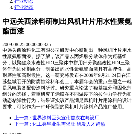
行业动态
行业动态
中远关西涂料研制出风机叶片用水性聚氨
酯面漆
2009-08-25 00:00:00
325
中远关西涂料化工有限公司研发中心研制出一种风机叶片用水
性聚氨酯面漆。据了解，该产品以丙烯酸分散体作为羟基组
分，以聚醚亲水改性HDI三聚体中拼用部分聚酯改性HDI三聚
体作为固化剂组分，制备出的水性聚氨酯面漆具有高弹性、高
耐磨性和高耐候性。这一研究将发布在2009年9月21-24日在江
苏盐城召开的防腐蚀涂料年会上，本届年会的重点主题之一就
是风电装备配套涂料研讨。研究重点论述了羟基组分和固化剂
组分的选择，着重研究了涂膜在不同温度下的拉伸力学行为和
动态粘弹性行为，结果证实该产品满足风机叶片用涂料的设计
要求，可以作为一种环保型的风机叶片涂料产品推广使用。
上一篇
: 世界涂料巨头宣伟首次在粤设厂
下一篇
: 化工类毕业生需求旺 研发人才趋热