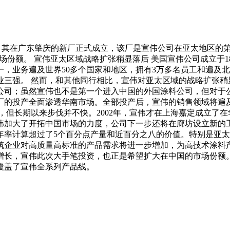
s)今日宣布，其在广东肇庆的新厂正式成立，该厂是宣伟公司在亚太
大在华市场份额。 宣伟亚太区域战略扩张稍显落后 美国宣伟公司成立
业务遍及世界50多个国家和地区，拥有3万多名员工和遍及北美的3
强。 然而，和其他同行相比，宣伟对亚太区域的战略扩张稍显落后。
司；虽然宣伟也不是第一个进入中国的外国涂料公司，但对于公司在
投产全面渗透华南市场。全部投产后，宣伟的销售领域将遍及中国的绝
场，但长期以来步伐并不快。2002年，宣伟才在上海嘉定成立了
加大了开拓中国市场的力度，公司下一步还将在廊坊设立新的工厂
年率计算超过了5个百分点产量和近百分之八的价值。特别是亚
筑企业对高质量高标准的产品需求将进一步增加，为高技术涂料产
增长，宣伟此次大手笔投资，也正是希望扩大在中国的市场份额。
覆盖了宣伟全系列产品线。