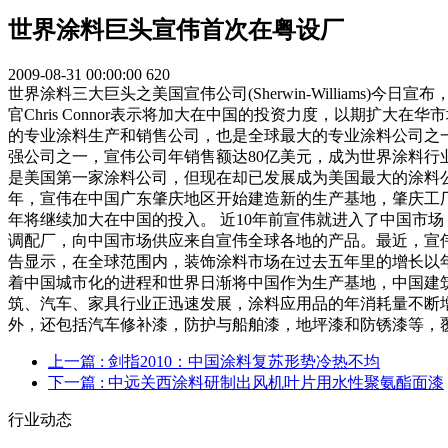
世界涂料巨头宣伟首次在粤设厂
2009-08-31 00:00:00
620
世界涂料三大巨头之美国宣伟公司(Sherwin-William
官Chris Connor表示将加大在中国的投资力度，以期扩
的专业涂料生产和销售公司，也是全球最大的专业涂料公司之一，
强公司之一，宣伟公司年销售额达80亿美元，成为世界涂料行业三
是美国第一家涂料公司，但现在却已发展成为美国最大的涂料公
年，宣伟在中国广东肇庆地区开始建造新的生产基地，肇庆工厂的
年将继续加大在中国的投入。 近10年前宣伟就进入了中国市
调配厂，向中国市场供应来自宣伟全球各地的产品。最近，宣伟
告显示，在全球范围内，装饰涂料市场在过去五年里的增长以
着中国城市化的进程和世界日渐将中国作为生产基地，中国建
筑、汽车、家具行业正迅速发展，涂料应用品的年消耗量不断
外，还包括汽车修补漆，防护与船舶漆，地坪漆和防锈漆等，
上一篇
: 剑指2010：中国涂料复苏形势冷热不均
下一篇
: 中远关西涂料研制出风机叶片用水性聚氨酯面漆
行业动态