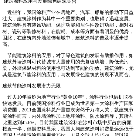
建筑涂料应用与发展绿色建筑契合
近些年，我国涂料产业在房地产、汽车、船舶的推动下日益
壮大，建筑涂料作为其中一个重要类别，也取得了迅猛发展。
建筑涂料具有装饰功能、保护功能和居住性改进功能，相对石
材、瓷砖等装修材料，在能耗、成本等方面有着明显的优势，
因此，在建筑内外墙装饰领域中，建筑涂料的普及率逐步提
高。
节能建筑涂料的应用，对于绿色建筑的发展有助推作用，如
建筑外墙涂料可代替城市大量使用的光幕玻璃墙，降低光污
染，外墙保温材料的使用也可达到节能的功效。建筑涂料，尤
其是建筑节能涂料的应用，与发展绿色建筑的初衷不谋而合。
建筑节能涂料发展潜力无限
过去10年被称为地产行业“黄金10年”，涂料行业也借机取得
快速发展。目前我国涂料行业已成为世界第一大涂料生产国和
消费国，2011全国涂料总产量首次突然千万吨大关，就建筑节
能涂料而言，内外墙涂料加上地坪涂料、防水涂料等，其所占
比重达到45.6%。目前我国建筑涂料在涂料市场中所占的份额
接近一半，但据资料显示，我国人均建筑涂料消费量远远低于
美国人均建筑涂料使用量25kg，以及全球人均15kg。所以说，