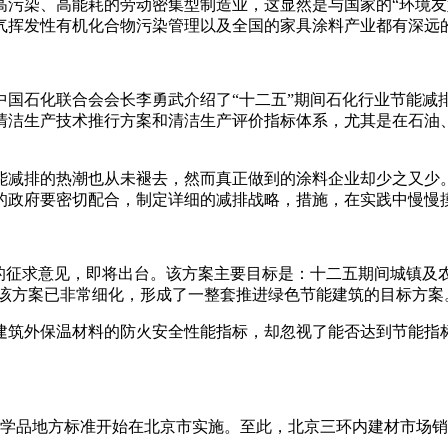
高污染、高能耗的劳动密集型制造业，这显然是与国家的“环境友
气挥发性有机化合物污染管理以及全国的家具涂料产业都有深远
中国石化联合会会长李勇武介绍了“十二五”期间石化行业节能
清洁生产技术推行方案和清洁生产评价指标体系，尤其是在石油
能减排的热潮也从未褪去，然而真正做到的涂料企业却少之又少
的政府要密切配合，制定详细的减排战略，措施，在实践中慢慢
的征求意见，即将出台。该方案主要目标是：十二五期间城镇及农村
前，该方案已非常细化，形成了一整套推进绿色节能建筑的目标方案
建筑外保温材料的防火安全性能指标，却忽视了能否达到节能指标
化学品地方标准开始在北京市实施。至此，北京三环内建材市场