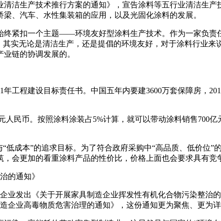
行业清洁生产技术推行方案的通知》，宣告涂料等五行业清洁生
桥梁、汽车、水性集装箱的应用，以及光固化涂料的发展。
始终紧扣一个主题——环境友好型涂料生产技术。作为一家负责
功。其实无论是清洁生产，还是提倡的环境友好，对于涂料行业来
产业链的协调发展的。
年工程建设目标责任书。中国五年内要建3600万套保障房，20
万亿元人民币。按照涂料涂装占5%计算，就可以带动涂料销售700亿
与“低成本”的追求目标。为了符合政府采购中“高品质、低价位
筑，会更加的看重涂料产品的性价比，价格上面也会要求具有竞
整治的通知》
具制造企业发出《关于开展家具制造企业挥发性有机化合物污染整
具制造企业高毒物质危害治理的通知》，这份通知更为聚焦、更为