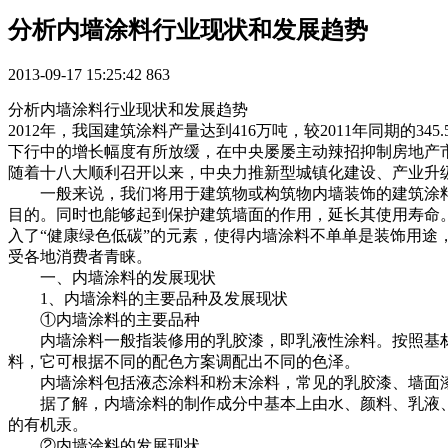
分析内墙涂料行业现状和发展趋势
2013-09-17 15:25:42
863
分析内墙涂料行业现状和发展趋势
2012年，我国建筑涂料产量达到416万吨，较2011年同期的
下行中的增长幅度有所放缓，在中央屡屡主动辣招抑制房地产
随着十八大顺利召开以来，中央力推新型城镇化建设、产业升
一般来说，我们将用于建筑物或构筑物内墙装饰的建筑涂料
目的。同时也能够起到保护建筑墙面的作用，延长其使用寿命
入了“健康绿色低碳”的元素，使得内墙涂料不单单是装饰用途
受各地消费者青睐。
一、内墙涂料的发展现状
1、内墙涂料的主要品种及发展现状
①内墙涂料的主要品种
内墙涂料一般指装修用的乳胶漆，即乳液性涂料。按照基材
料，它可根据不同的配色方案调配出不同的色泽。
内墙涂料包括液态涂料和粉末涂料，常见的乳胶漆、墙面
据了解，内墙涂料的制作成分中基本上由水、颜料、乳液、
的有机汞。
②内墙涂料的发展现状