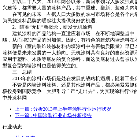
所以自十八大、2013年两会以来，新国家领导人多次强调
兴建等，都需要大量的涂料产品，其中重建、翻新、装修为内
在可见的未来，占据人口大多数的农村市场将会是各个内墙涂
为民族涂料品牌的崛起壮大提供良好的机遇。
2、瞄准“无机”新概念，研发无机涂料
建筑涂料的产品结构一直适应着市场，在不断地调整当中，从
畴，从而增加产品的附加值。因此，有特色的建筑内墙涂料在
新的《室内装饰装修材料内墙涂料中有害物质限量》早已200
涂料便是未来发展的一大趋向。无机涂料具有良好的自然资源
应用于塑料、木质等底材的复合涂料，而这类底材过去曾被认
型复合型内墙涂料也是值得关注的。
三、总结
2013年的涂料市场仍是处在发展的战略机遇期，随着工业
不管是内墙涂料涂料、还是其他涂料产品，都必须紧紧抓住此
极投身到国际竞争，大胆引导自己“走出去”，为实现涂料行业
中外涂料网
上一篇
: 分析2013年上半年涂料行业运行状况
下一篇
: 中国涂装行业市场分析报告
行业动态