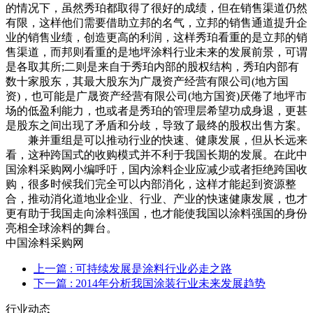
的情况下，虽然秀珀都取得了很好的成绩，但在销售渠道仍然
有限，这样他们需要借助立邦的名气，立邦的销售通道提升企
业的销售业绩，创造更高的利润，这样秀珀看重的是立邦的销
售渠道，而邦则看重的是地坪涂料行业未来的发展前景，可谓
是各取其所;二则是来自于秀珀内部的股权结构，秀珀内部有
数十家股东，其最大股东为广晟资产经营有限公司(地方国
资)，也可能是广晟资产经营有限公司(地方国资)厌倦了地坪市
场的低盈利能力，也或者是秀珀的管理层希望功成身退，更甚
是股东之间出现了矛盾和分歧，导致了最终的股权出售方案。
兼并重组是可以推动行业的快速、健康发展，但从长远来
看，这种跨国式的收购模式并不利于我国长期的发展。在此中
国涂料采购网小编呼吁，国内涂料企业应减少或者拒绝跨国收
购，很多时候我们完全可以内部消化，这样才能起到资源整
合，推动消化道地业企业、行业、产业的快速健康发展，也才
更有助于我国走向涂料强国，也才能使我国以涂料强国的身份
亮相全球涂料的舞台。
中国涂料采购网
上一篇
: 可持续发展是涂料行业必走之路
下一篇
: 2014年分析我国涂装行业未来发展趋势
行业动态