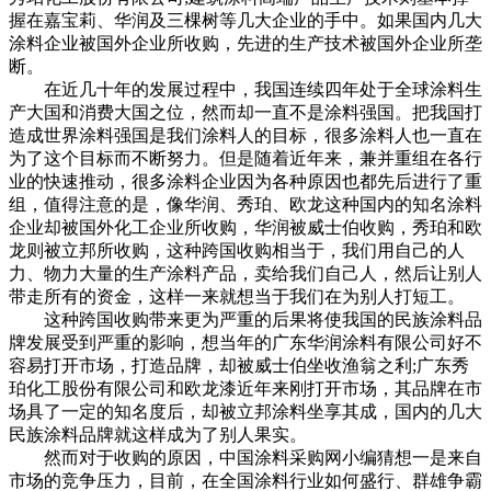
握在嘉宝莉、华润及三棵树等几大企业的手中。如果国内几大
涂料企业被国外企业所收购，先进的生产技术被国外企业所垄
断。
在近几十年的发展过程中，我国连续四年处于全球涂料生
产大国和消费大国之位，然而却一直不是涂料强国。把我国打
造成世界涂料强国是我们涂料人的目标，很多涂料人也一直在
为了这个目标而不断努力。但是随着近年来，兼并重组在各行
业的快速推动，很多涂料企业因为各种原因也都先后进行了重
组，值得注意的是，像华润、秀珀、欧龙这种国内的知名涂料
企业却被国外化工企业所收购，华润被威士伯收购，秀珀和欧
龙则被立邦所收购，这种跨国收购相当于，我们用自己的人
力、物力大量的生产涂料产品，卖给我们自己人，然后让别人
带走所有的资金，这样一来就想当于我们在为别人打短工。
这种跨国收购带来更为严重的后果将使我国的民族涂料品
牌发展受到严重的影响，想当年的广东华润涂料有限公司好不
容易打开市场，打造品牌，却被威士伯坐收渔翁之利;广东秀
珀化工股份有限公司和欧龙漆近年来刚打开市场，其品牌在市
场具了一定的知名度后，却被立邦涂料坐享其成，国内的几大
民族涂料品牌就这样成为了别人果实。
然而对于收购的原因，中国涂料采购网小编猜想一是来自
市场的竞争压力，目前，在全国涂料行业如何盛行、群雄争霸