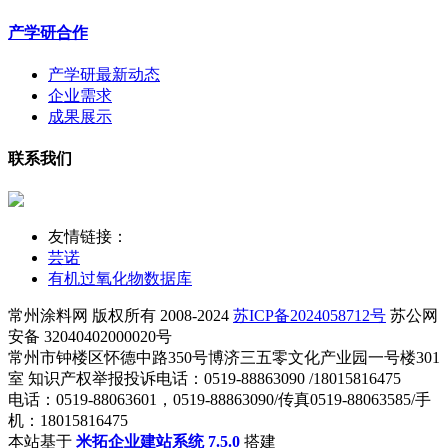
产学研合作
产学研最新动态
企业需求
成果展示
联系我们
友情链接：
芸诺
有机过氧化物数据库
常州涂料网 版权所有 2008-2024
苏ICP备2024058712号
苏公网
安备 32040402000020号
常州市钟楼区怀德中路350号博济三五零文化产业园一号楼301
室 知识产权举报投诉电话：0519-88863090 /18015816475
电话：0519-88063601，0519-88863090/传真0519-88063585/手
机：18015816475
本站基于
米拓企业建站系统 7.5.0
搭建