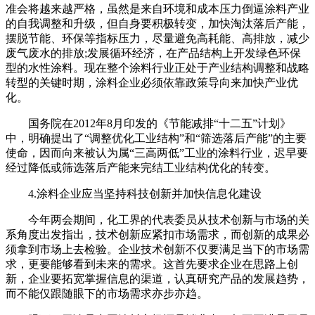
准会将越来越严格，虽然是来自环境和成本压力倒逼涂料产业
的自我调整和升级，但自身要积极转变，加快淘汰落后产能，
摆脱节能、环保等指标压力，尽量避免高耗能、高排放，减少
废气废水的排放;发展循环经济，在产品结构上开发绿色环保
型的水性涂料。现在整个涂料行业正处于产业结构调整和战略
转型的关键时期，涂料企业必须依靠政策导向来加快产业优
化。
国务院在2012年8月印发的《节能减排“十二五”计划》
中，明确提出了“调整优化工业结构”和“筛选落后产能”的主要
使命，因而向来被认为属“三高两低”工业的涂料行业，迟早要
经过降低或筛选落后产能来完结工业结构优化的转变。
4.涂料企业应当坚持科技创新并加快信息化建设
今年两会期间，化工界的代表委员从技术创新与市场的关
系角度出发指出，技术创新应紧扣市场需求，而创新的成果必
须拿到市场上去检验。企业技术创新不仅要满足当下的市场需
求，更要能够看到未来的需求。这首先要求企业在思路上创
新，企业要拓宽掌握信息的渠道，认真研究产品的发展趋势，
而不能仅跟随眼下的市场需求亦步亦趋。