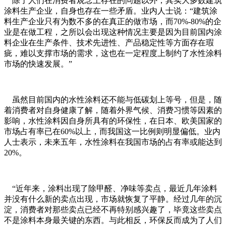
除了人们在消费者观念上存在的问题以外，其实大多数建筑
涂料生产企业，自身也存在一些矛盾。业内人士说：“建筑涂
料生产企业只有为数不多的在真正的做市场，而70%-80%的企
业是在做工程，之所以会出现这种情况主要是因为目前国内涂
料企业在生产条件、技术先进性、产品稳定性等方面存在瑕
疵，难以支撑市场的需求，这也在一定程度上制约了水性涂料
市场的快速发展。”
虽然目前国内的水性涂料还不能与低碳划上等号，但是，随
着消费者对自身健康了解，随着外界气候、消费习惯等因素的
影响，水性涂料因自身所具有的环保性，在日本、欧美国家的
市场占有率已在60%以上，而我国这一比例则明显偏低。业内
人士表示，未来五年，水性涂料在我国市场的占有率或能达到
20%。
“近年来，涂料出现了除甲醛、净味等卖点，最近几年涂料
并没有什么新的卖点出现，市场就恢复了平静。经过几年的沉
淀，消费者对那些卖点已经不再特别感兴趣了，毕竟这些卖点
不是涂料本身最关键的东西。与此相反，环保反而成为了人们