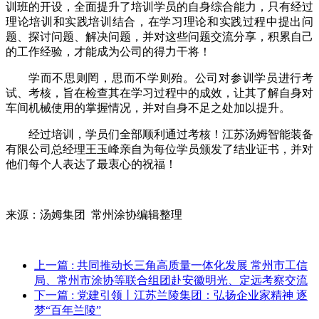
训班的开设，全面提升了培训学员的自身综合能力，只有经过
理论培训和实践培训结合，在学习理论和实践过程中提出问
题、探讨问题、解决问题，并对这些问题交流分享，积累自己
的工作经验，才能成为公司的得力干将！
学而不思则罔，思而不学则殆。公司对参训学员进行考
试、考核，旨在检查其在学习过程中的成效，让其了解自身对
车间机械使用的掌握情况，并对自身不足之处加以提升。
经过培训，学员们全部顺利通过考核！江苏汤姆智能装备
有限公司总经理王玉峰亲自为每位学员颁发了结业证书，并对
他们每个人表达了最衷心的祝福！
来源：汤姆集团 常州涂协编辑整理
上一篇
: 共同推动长三角高质量一体化发展 常州市工信
局、常州市涂协等联合组团赴安徽明光、定远考察交流
下一篇
: 党建引领丨江苏兰陵集团：弘扬企业家精神 逐
梦“百年兰陵”