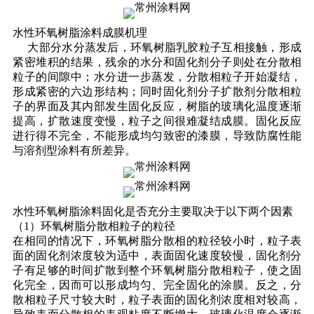
水性环氧树脂涂料成膜机理
大部分水分蒸发后，环氧树脂乳胶粒子互相接触，形成
紧密堆积的结果，残余的水分和固化剂分子则处在分散相
粒子的间隙中；水分进一步蒸发，分散相粒子开始凝结，
形成紧密的六边形结构；同时固化剂分子扩散剂分散相粒
子的界面及其内部发生固化反应，树脂的玻璃化温度逐渐
提高，扩散速度变慢，粒子之间很难凝结成膜。固化反应
进行得不完全，不能形成均匀致密的漆膜，导致防腐性能
与溶剂型涂料有所差异。
水性环氧树脂涂料固化是否充分主要取决于以下两个因素
（1）环氧树脂分散相粒子的粒径
在相同的情况下，环氧树脂分散相的粒径较小时，粒子表
面的固化剂浓度较为适中，表面固化速度较慢，固化剂分
子有足够的时间扩散到整个环氧树脂分散相粒子，使之固
化完全，因而可以形成均匀、完全固化的涂膜。反之，分
散相粒子尺寸较大时，粒子表面的固化剂浓度相对较高，