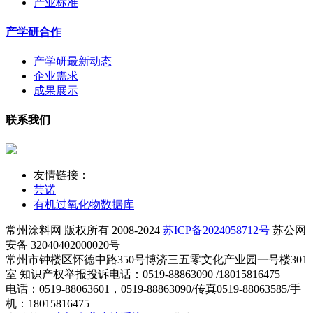
产业标准
产学研合作
产学研最新动态
企业需求
成果展示
联系我们
友情链接：
芸诺
有机过氧化物数据库
常州涂料网 版权所有 2008-2024
苏ICP备2024058712号
苏公网
安备 32040402000020号
常州市钟楼区怀德中路350号博济三五零文化产业园一号楼301
室 知识产权举报投诉电话：0519-88863090 /18015816475
电话：0519-88063601，0519-88863090/传真0519-88063585/手
机：18015816475